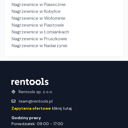
Nagrzewnice
w Piasecznie
Nagrzewnice
w Kobyłce
Nagrzewnice
w Wołominie
Nagrzewnice
w Piastowie
Nagrzewnice
w Łomiankach
Nagrzewnice
w Pruszkowie
Nagrzewnice
w Nadarzynie
Rentools sp. z o.o.
team@rentools.pl
Zapytania ofertowe
kliknij tutaj
Godziny pracy
Poniedziałek: 09:00 - 17:00