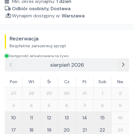
Min. okres wynajmu:
1
dzień
Odbiór osobisty, Dostawa
Wynajem dostępny w:
Warszawa
Rezerwacja
Bezpłatnie zarezerwuj sprzęt
Dostępność aktualizowana na żywo
sierpień 2026
Pon
Wt
Śr
Cz
Pt
Sob
Nie
27
28
29
30
31
1
2
3
4
5
6
7
8
9
10
11
12
13
14
15
16
17
18
19
20
21
22
23