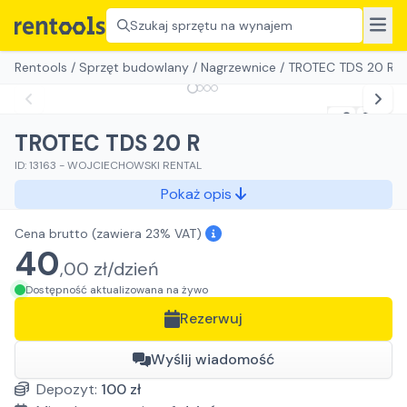
Szukaj sprzętu na wynajem
Rentools
/
Sprzęt budowlany
/
Nagrzewnice
/
TROTEC TDS 20 R
TROTEC TDS 20 R
ID:
13163
-
WOJCIECHOWSKI RENTAL
Pokaż opis
Cena brutto
(zawiera 23% VAT)
40
,
00
zł/
dzień
Dostępność aktualizowana na żywo
Rezerwuj
Wyślij wiadomość
Depozyt:
100
zł