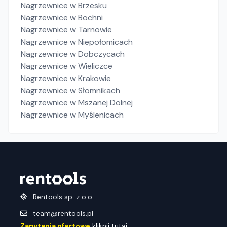
Nagrzewnice
w Brzesku
Nagrzewnice
w Bochni
Nagrzewnice
w Tarnowie
Nagrzewnice
w Niepołomicach
Nagrzewnice
w Dobczycach
Nagrzewnice
w Wieliczce
Nagrzewnice
w Krakowie
Nagrzewnice
w Słomnikach
Nagrzewnice
w Mszanej Dolnej
Nagrzewnice
w Myślenicach
Rentools sp. z o.o.
team@rentools.pl
Zapytania ofertowe
kliknij tutaj