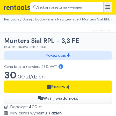
Szukaj sprzętu na wynajem
Rentools
/
Sprzęt budowlany
/
Nagrzewnice
/
Munters Sial RPL - 3
Munters Sial RPL - 3,3 FE
ID:
4170
-
KRAWCZYK RENTAL
Pokaż opis
Cena brutto
(zawiera 23% VAT)
30
,
00
zł/
dzień
Rezerwuj
Wyślij wiadomość
Depozyt:
400
zł
Min. okres wynajmu:
1
dzień