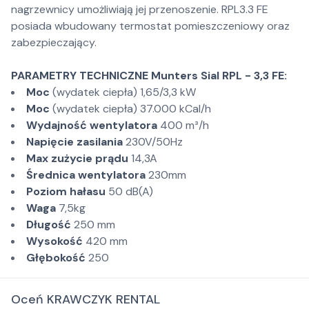
nagrzewnicy umożliwiają jej przenoszenie. RPL3.3 FE
posiada wbudowany termostat pomieszczeniowy oraz
zabezpieczający.
PARAMETRY TECHNICZNE Munters Sial RPL - 3,3 FE:
Moc
(wydatek ciepła) 1,65/3,3 kW
Moc
(wydatek ciepła) 37.000 kCal/h
Wydajność wentylatora
400 m³/h
Napięcie zasilania
230V/50Hz
Max zużycie prądu
14,3A
Średnica wentylatora
230mm
Poziom hałasu
50 dB(A)
Waga
7,5kg
Długość
250 mm
Wysokość
420 mm
Głębokość
250
Oceń KRAWCZYK RENTAL