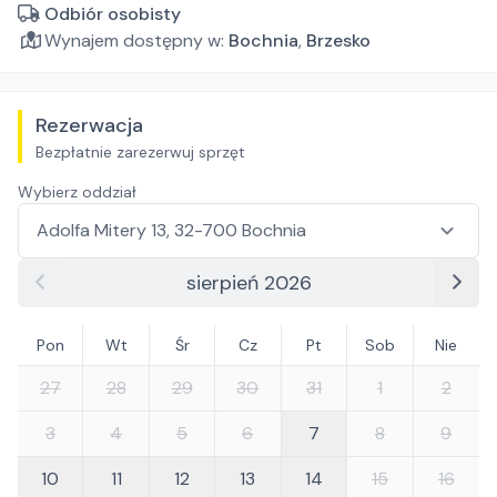
Odbiór osobisty
Wynajem dostępny w:
Bochnia
,
Brzesko
Rezerwacja
Bezpłatnie zarezerwuj sprzęt
Wybierz oddział
sierpień 2026
Pon
Wt
Śr
Cz
Pt
Sob
Nie
27
28
29
30
31
1
2
3
4
5
6
7
8
9
10
11
12
13
14
15
16