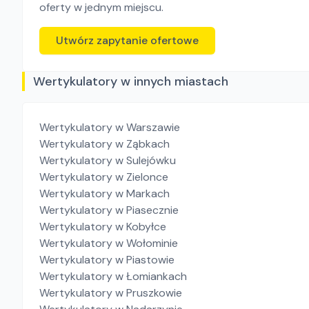
oferty w jednym miejscu.
Utwórz zapytanie ofertowe
Wertykulatory w innych miastach
Wertykulatory
w Warszawie
Wertykulatory
w Ząbkach
Wertykulatory
w Sulejówku
Wertykulatory
w Zielonce
Wertykulatory
w Markach
Wertykulatory
w Piasecznie
Wertykulatory
w Kobyłce
Wertykulatory
w Wołominie
Wertykulatory
w Piastowie
Wertykulatory
w Łomiankach
Wertykulatory
w Pruszkowie