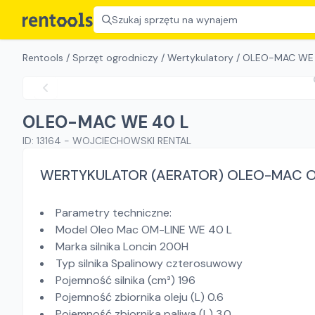
Szukaj sprzętu na wynajem
Rentools
/
Sprzęt ogrodniczy
/
Wertykulatory
/
OLEO-MAC WE 
OLEO-MAC WE 40 L
ID:
13164
-
WOJCIECHOWSKI RENTAL
WERTYKULATOR (AERATOR) OLEO-MAC O
Parametry techniczne:
Model Oleo Mac OM-LINE WE 40 L
Marka silnika Loncin 200H
Typ silnika Spalinowy czterosuwowy
Pojemność silnika (cm³) 196
Pojemność zbiornika oleju (L) 0.6
Pojemność zbiornika paliwa (L) 3.0