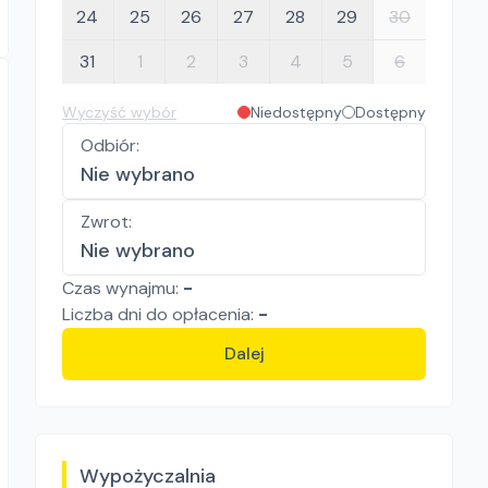
24
25
26
27
28
29
30
31
1
2
3
4
5
6
Wyczyść wybór
Niedostępny
Dostępny
Odbiór
:
Nie wybrano
Zwrot
:
Nie wybrano
Czas wynajmu:
-
Liczba
dni
do opłacenia:
-
Dalej
Wypożyczalnia