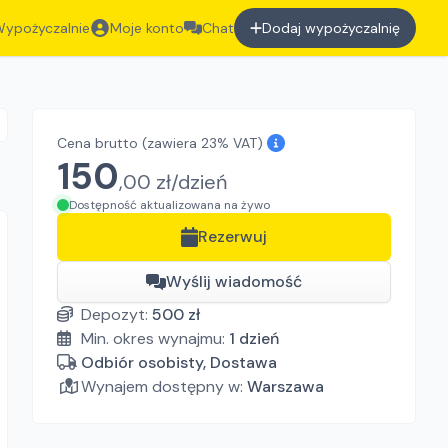
ypożyczalnie
Moje konto
Chat
Dodaj wypożyczalnię
Cena brutto
(zawiera 23% VAT)
150
,
00
zł/
dzień
Dostępność aktualizowana na żywo
Rezerwuj
Wyślij wiadomość
Depozyt:
500
zł
Min. okres wynajmu:
1
dzień
Odbiór osobisty, Dostawa
Wynajem dostępny w:
Warszawa