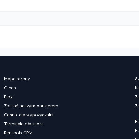
Mapa strony
S
O nas
K
Blog
Z
Zostań naszym partnerem
Za
Cennik dla wypożyczalni
R
Terminale płatnicze
P
Rentools CRM