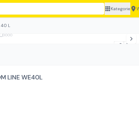
Kategorie
W
40 L
M LINE WE40L