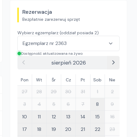
Rezerwacja
Bezpłatnie zarezerwuj sprzęt
Wybierz egzemplarz (oddział posiada
2
)
Dostępność aktualizowana na żywo
sierpień 2026
Pon
Wt
Śr
Cz
Pt
Sob
Nie
27
28
29
30
31
1
2
3
4
5
6
7
8
9
10
11
12
13
14
15
16
17
18
19
20
21
22
23