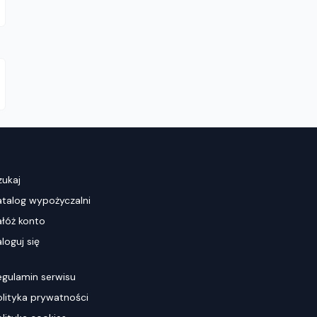
zukaj
atalog wypożyczalni
ałóż konto
loguj się
egulamin serwisu
olityka prywatności