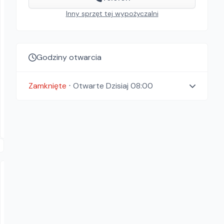
Inny sprzęt tej wypożyczalni
Wypożyczalnia Elektronarzędzi REMONT
Godziny otwarcia
Wertykulator spalinowy Viking LB 540
Wertykulatory
Zamknięte
⋅
Otwarte
Dzisiaj 08:00
159.90
zł/
dzień
Bosutów