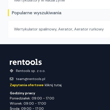
Wertykulatory
w Nadarzynie
Popularne wyszukiwania
Wertykulator spalinowy
,
Aerator
,
Aerator rurkowy
Rentools sp. z o.o.
team@rentools.pl
Zapytania ofertowe
kliknij tutaj
Godziny pracy
Poniedziałek: 09:00 - 17:00
Wtorek: 09:00 - 17:00
Środa: 09:00 - 17:00