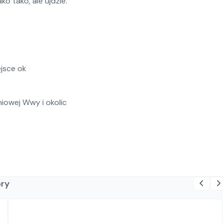
o tako, ale ujdzie.
ejsce ok
niowej Wwy i okolic
ory