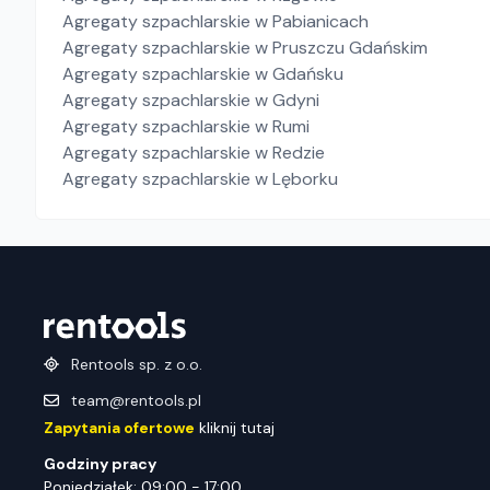
Agregaty szpachlarskie
w Pabianicach
Agregaty szpachlarskie
w Pruszczu Gdańskim
Agregaty szpachlarskie
w Gdańsku
Agregaty szpachlarskie
w Gdyni
Agregaty szpachlarskie
w Rumi
Agregaty szpachlarskie
w Redzie
Agregaty szpachlarskie
w Lęborku
Rentools sp. z o.o.
team@rentools.pl
Zapytania ofertowe
kliknij tutaj
Godziny pracy
Poniedziałek: 09:00 - 17:00