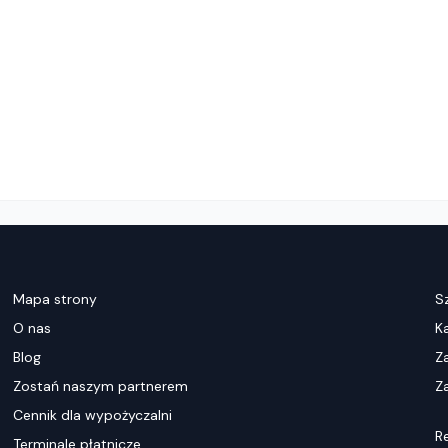
Mapa strony
S
O nas
K
Blog
Z
Zostań naszym partnerem
Za
Cennik dla wypożyczalni
R
Terminale płatnicze