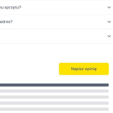
mu sprzętu?
 adres?
Napisz opinię