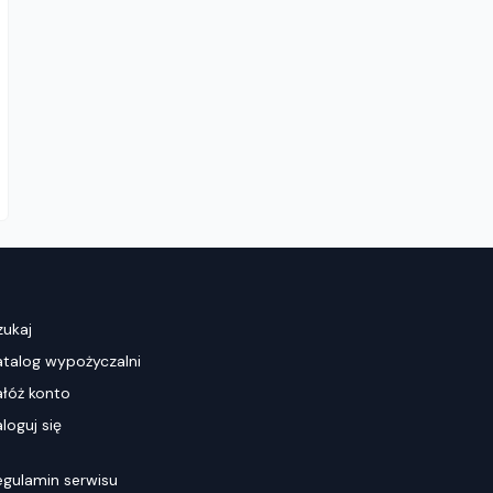
zukaj
atalog wypożyczalni
ałóż konto
loguj się
egulamin serwisu