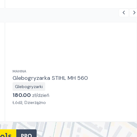
MAHINA
Glebogryzarka STIHL MH 560
Glebogryzarki
180.00
zł/
dzień
Łódź, Dzierżążno