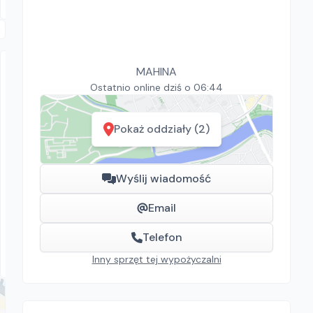
MAHINA
Ostatnio online dziś o 06:44
Pokaż oddziały (2)
MAHINA
Glebogryzarka Stihl MH700
Wyślij wiadomość
Glebogryzarki
Email
246.00
zł/
dzień
Łódź, Dzierżążno
Telefon
Inny sprzęt tej wypożyczalni