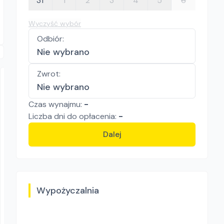
31
1
2
3
4
5
6
Wyczyść wybór
Odbiór
:
Nie wybrano
Zwrot
:
Nie wybrano
Czas wynajmu:
-
Liczba
dni
do opłacenia:
-
Dalej
Best Elektro
GRACO T-MAX 506
Agregaty szpachlarskie
246.00
zł/
dzień
Wypożyczalnia
Dostępność aktualizowana na żywo
Szczecin