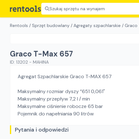
Szukaj sprzętu na wynajem
Rentools
/
Sprzęt budowlany
/
Agregaty szpachlarskie
/
Graco
Graco T-Max 657
ID:
13202
-
MAHINA
Agregat Szpachlarskie Graco T-MAX 657
Maksymalny rozmiar dyszy ”651 0,061"
Maksymalny przepływ 7,2 l / min
Maksymalne ciśnienie robocze 65 bar
Pojemnik do napełniania 90 litrów
Pytania i odpowiedzi