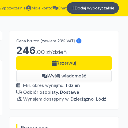
ypożyczalnie
Moje konto
Chat
Dodaj wypożyczalnię
Cena brutto
(zawiera 23% VAT)
246
,
00
zł/
dzień
Rezerwuj
Wyślij wiadomość
Min. okres wynajmu:
1
dzień
Odbiór osobisty, Dostawa
Wynajem dostępny w:
Dzierżążno
,
Łódź
Rezerwacja