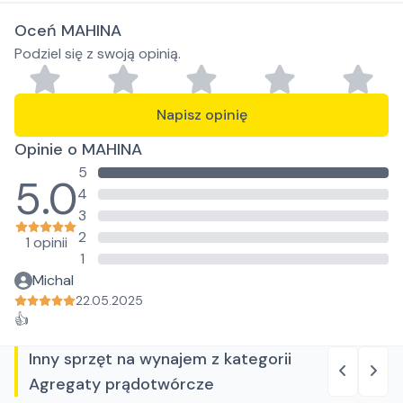
Oceń MAHINA
Podziel się z swoją opinią.
Napisz opinię
Opinie o MAHINA
5
5.0
4
3
2
1 opinii
1
Michal
22.05.2025
👍
Inny sprzęt na wynajem z kategorii
Agregaty prądotwórcze