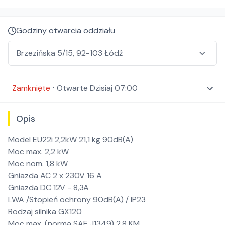
Godziny otwarcia oddziału
Zamknięte
⋅
Otwarte
Dzisiaj 07:00
Opis
Model EU22i 2,2kW 21,1 kg 90dB(A)
Moc max. 2,2 kW
Moc nom. 1,8 kW
Gniazda AC 2 x 230V 16 A
Gniazda DC 12V - 8,3A
LWA /Stopień ochrony 90dB(A) / IP23
Rodzaj silnika GX120
Moc max. (norma SAE J1349) 2,8 KM