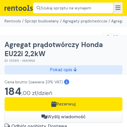
Szukaj sprzętu na wynajem
Rentools
/
Sprzęt budowlany
/
Agregaty prądotwórcze
/
Agregat
Agregat prądotwórczy Honda
EU22i 2,2kW
ID:
13589
-
MAHINA
Pokaż opis
Cena brutto
(zawiera 23% VAT)
184
,
00
zł/
dzień
Rezerwuj
Wyślij wiadomość
Odbiór osobisty, Dostawa