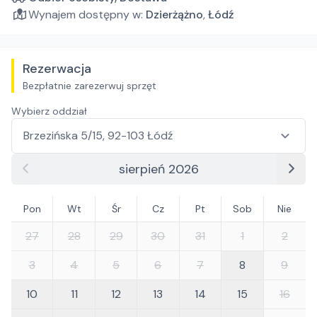
Wynajem dostępny w:
Dzierżążno
,
Łódź
Rezerwacja
Bezpłatnie zarezerwuj sprzęt
Wybierz oddział
sierpień 2026
Pon
Wt
Śr
Cz
Pt
Sob
Nie
27
28
29
30
31
1
2
3
4
5
6
7
8
9
10
11
12
13
14
15
16