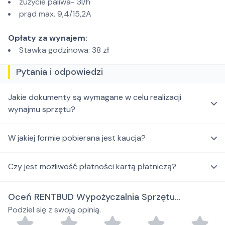
zużycie paliwa- 3l/h
prąd max. 9,4/15,2A
Opłaty za wynajem:
Stawka godzinowa: 38 zł
Pytania i odpowiedzi
Jakie dokumenty są wymagane w celu realizacji
wynajmu sprzętu?
W jakiej formie pobierana jest kaucja?
Czy jest możliwość płatności kartą płatniczą?
Oceń RENTBUD Wypożyczalnia Sprzętu
Podziel się z swoją opinią.
Budowlanego ,Ogrodniczego i Elektronarzędzi