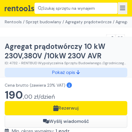
Szukaj sprzętu na wynajem
Rentools
/
Sprzęt budowlany
/
Agregaty prądotwórcze
/
Agregat
Agregat prądotwórczy 10 kW
230V,380V /10kW 230V AVR
ID:
4732
-
RENTBUD Wypożyczalnia Sprzętu Budowlanego ,Ogrodniczego
i Elektronarzędzi
Pokaż opis
Cena brutto
(zawiera 23% VAT)
190
,
00
zł/
dzień
Rezerwuj
Wyślij wiadomość
Min. okres wynajmu:
1
godz.