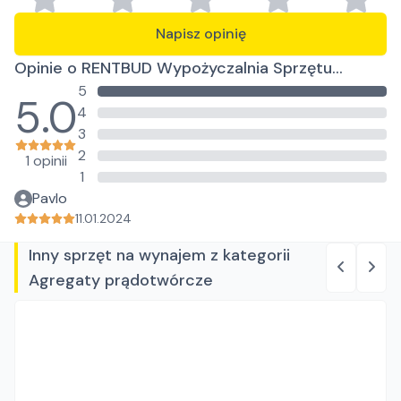
Napisz opinię
Opinie o RENTBUD Wypożyczalnia Sprzętu
5
Budowlanego ,Ogrodniczego i Elektronarzędzi
5.0
4
3
2
1 opinii
1
Pavlo
11.01.2024
Inny sprzęt na wynajem z kategorii
Agregaty prądotwórcze