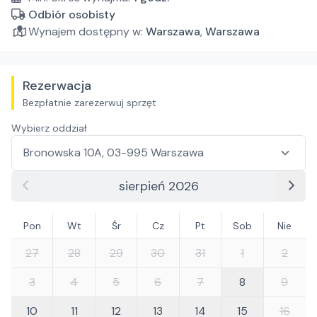
Odbiór osobisty
Wynajem dostępny w:
Warszawa
,
Warszawa
Rezerwacja
Bezpłatnie zarezerwuj sprzęt
Wybierz oddział
sierpień 2026
Pon
Wt
Śr
Cz
Pt
Sob
Nie
27
28
29
30
31
1
2
3
4
5
6
7
8
9
10
11
12
13
14
15
16