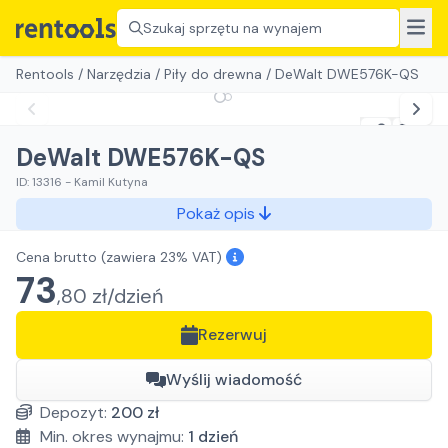
Szukaj sprzętu na wynajem
Rentools
/
Narzędzia
/
Piły do drewna
/
DeWalt DWE576K-QS
DeWalt DWE576K-QS
ID:
13316
-
Kamil Kutyna
Pokaż opis
Cena brutto
(zawiera 23% VAT)
73
,
80
zł/
dzień
Rezerwuj
Wyślij wiadomość
Depozyt:
200
zł
Min. okres wynajmu:
1
dzień