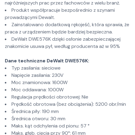
najróżniejszych prac przez fachowców z wielu branż.
Produkt współpracuje bezpośrednio z szynami
prowadzącymi Dewalt.
Zainstalowano dodatkową rękojeść, która sprawia, że
praca z urządzeniem będzie bardziej bezpieczna.
DeWalt DWE576K dzięki osłonie zabezpieczającej
znakomicie usuwa pył, według producenta aż w 95%
Dane techniczne DeWalt DWE576K:
Typ zasilania: sieciowe
Napięcie zasilania: 230V
Moc znamionowa: 1600W
Moc oddawana: 1000W
Regulacja prędkości obrotowej: Nie
Prędkość obrotowa (bez obciążenia): 5200 obr/min
Średnica piły: 190 mm
Średnica otworu: 30 mm
Maks. kąt odchylenia od pionu: 57 °
Maks. głęb. cięcia przy 90°: 61 mm