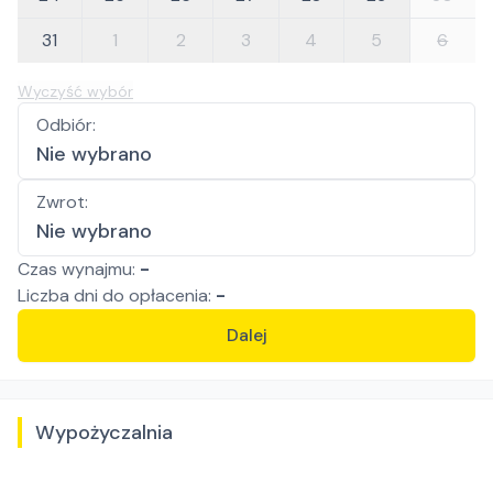
31
1
2
3
4
5
6
Wyczyść wybór
Odbiór
:
Nie wybrano
Zwrot
:
Nie wybrano
Czas wynajmu:
-
Liczba
dni
do opłacenia:
-
Dalej
Wypożyczalnia