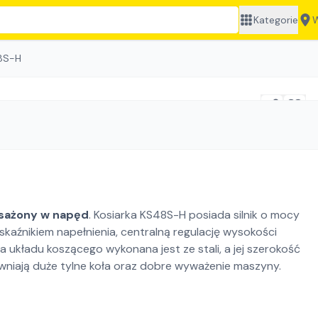
Kategorie
W
8S-H
sażony w napęd
. Kosiarka KS48S-H posiada silnik o mocy
kaźnikiem napełnienia, centralną regulację wysokości
 układu koszącego wykonana jest ze stali, a jej szerokość
iają duże tylne koła oraz dobre wyważenie maszyny.