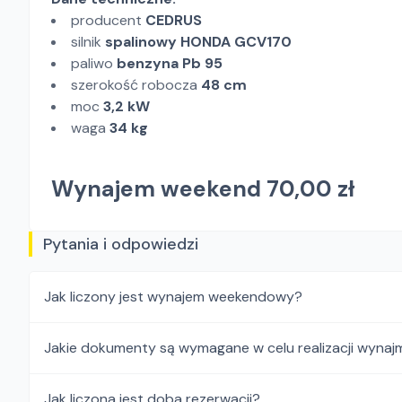
producent
CEDRUS
silnik
spalinowy HONDA GCV170
paliwo
benzyna Pb 95
szerokość robocza
48 cm
moc
3,2 kW
waga
34 kg
Wynajem weekend 70,00 zł
Pytania i odpowiedzi
Jak liczony jest wynajem weekendowy?
Jakie dokumenty są wymagane w celu realizacji wynaj
Jak liczona jest doba rezerwacji?