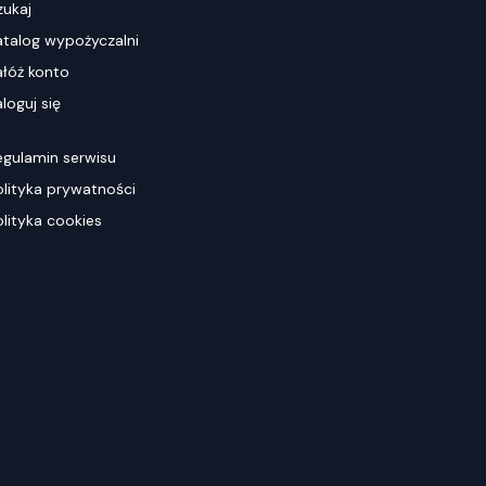
zukaj
atalog wypożyczalni
ałóż konto
loguj się
egulamin serwisu
olityka prywatności
olityka cookies