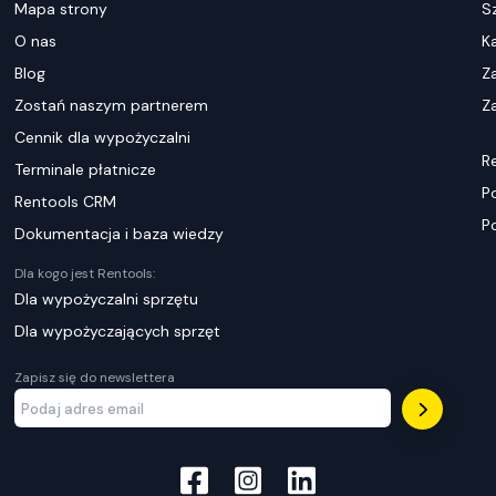
Mapa strony
S
O nas
K
Blog
Z
Zostań naszym partnerem
Za
Cennik dla wypożyczalni
R
Terminale płatnicze
P
Rentools CRM
P
Dokumentacja i baza wiedzy
Dla kogo jest Rentools:
Dla wypożyczalni sprzętu
Dla wypożyczających sprzęt
Zapisz się do newslettera