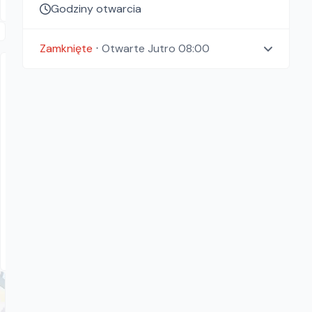
Godziny otwarcia
Zamknięte
⋅
Otwarte
Jutro 08:00
Smart-rental
Bosch GBR 15 CAG
Szlifierka do betonu
50.00
zł/
dzień
Dostępność aktualizowana na żywo
Bojano