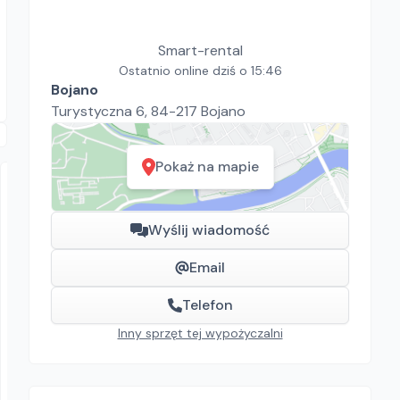
Smart-rental
Ostatnio online dziś o 15:46
Bojano
Turystyczna 6, 84-217 Bojano
Pokaż na mapie
Wyślij wiadomość
Email
Telefon
MOBIL SERWIS
VIKING KOSIARKA SPALINOWA
Inny sprzęt tej wypożyczalni
Kosiarki do trawy
61.50
zł/
dzień
Ciemne, Łódź, Kraków, Ciemne, Wrocław