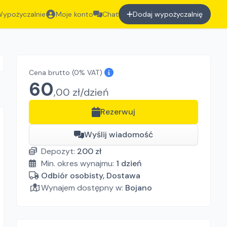
ypożyczalnie
Moje konto
Chat
Dodaj wypożyczalnię
Cena brutto
(0% VAT)
60
,
00
zł/
dzień
Rezerwuj
Wyślij wiadomość
Depozyt:
200
zł
Min. okres wynajmu:
1
dzień
Odbiór osobisty, Dostawa
Wynajem dostępny w:
Bojano