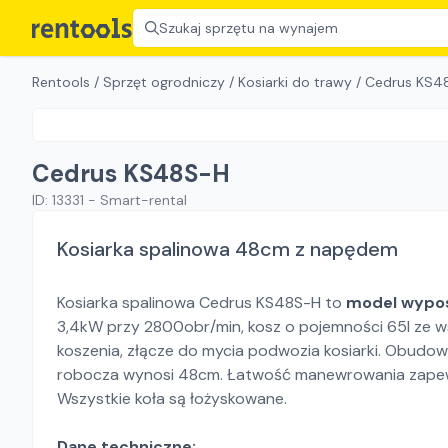
Szukaj sprzętu na wynajem
Rentools
/
Sprzęt ogrodniczy
/
Kosiarki do trawy
/
Cedrus KS4
Cedrus KS48S-H
ID:
13331
-
Smart-rental
Kosiarka spalinowa 48cm z napędem
Kosiarka spalinowa Cedrus KS48S-H to
model wypo
3,4kW przy 2800obr/min, kosz o pojemności 65l ze ws
koszenia, złącze do mycia podwozia kosiarki. Obudowa
robocza wynosi 48cm. Łatwość manewrowania zapewn
Wszystkie koła są łożyskowane.
Dane techniczne: