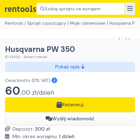
Szukaj sprzętu na wynajem
Rentools
/
Sprzęt czyszczący
/
Myjki ciśnieniowe
/
Husqvarna PW
Husqvarna PW 350
ID:
13332
-
Smart-rental
Pokaż opis
Cena brutto
(0% VAT)
60
,
00
zł/
dzień
Rezerwuj
Wyślij wiadomość
Depozyt:
300
zł
Min. okres wynajmu:
1
dzień