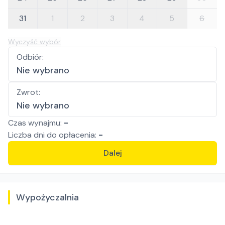
31
1
2
3
4
5
6
Wyczyść wybór
Odbiór
:
Nie wybrano
Zwrot
:
Nie wybrano
Czas wynajmu:
-
Liczba
dni
do opłacenia:
-
Dalej
Wypożyczalnia