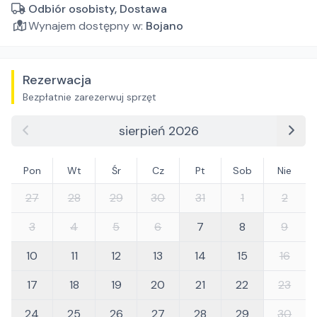
Odbiór osobisty, Dostawa
Wynajem dostępny w:
Bojano
Rezerwacja
Bezpłatnie zarezerwuj sprzęt
sierpień 2026
Pon
Wt
Śr
Cz
Pt
Sob
Nie
27
28
29
30
31
1
2
3
4
5
6
7
8
9
10
11
12
13
14
15
16
17
18
19
20
21
22
23
24
25
26
27
28
29
30