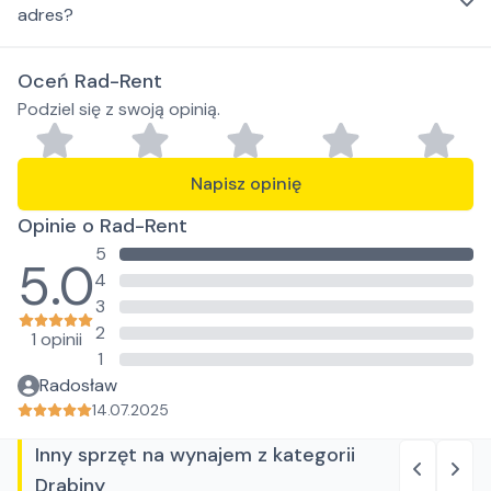
adres?
Oceń Rad-Rent
Podziel się z swoją opinią.
Napisz opinię
Opinie o Rad-Rent
5
5.0
4
3
2
1 opinii
1
Radosław
14.07.2025
Inny sprzęt na wynajem z kategorii
Drabiny