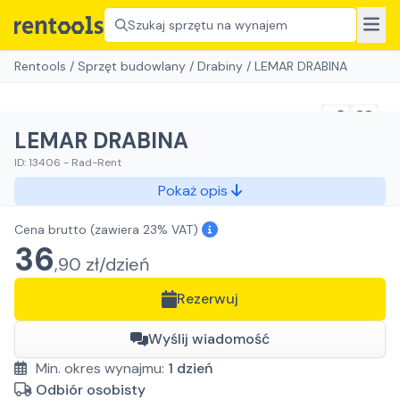
Szukaj sprzętu na wynajem
Rentools
/
Sprzęt budowlany
/
Drabiny
/
LEMAR DRABINA
LEMAR DRABINA
ID:
13406
-
Rad-Rent
Pokaż opis
Cena brutto
(zawiera 23% VAT)
36
,
90
zł/
dzień
Rezerwuj
Wyślij wiadomość
Min. okres wynajmu:
1
dzień
Odbiór osobisty