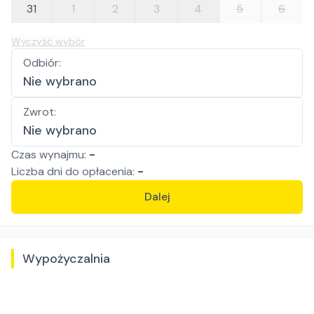
31
1
2
3
4
5
6
Wyczyść wybór
Odbiór
:
Nie wybrano
Zwrot
:
Nie wybrano
Czas wynajmu:
-
Liczba
dni
do opłacenia:
-
Dalej
Wypożyczalnia