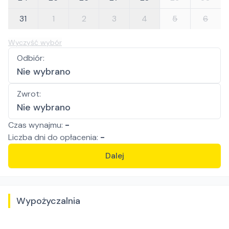
31
1
2
3
4
5
6
Wyczyść wybór
Odbiór
:
Nie wybrano
Zwrot
:
Nie wybrano
Czas wynajmu:
-
Liczba
dni
do opłacenia:
-
Dalej
Wypożyczalnia