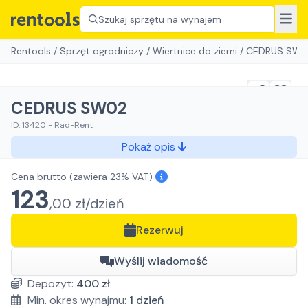
Szukaj sprzętu na wynajem
Rentools
/
Sprzęt ogrodniczy
/
Wiertnice do ziemi
/
CEDRUS SW0
CEDRUS SW02
ID:
13420
-
Rad-Rent
Pokaż opis
Cena brutto
(zawiera 23% VAT)
123
,
00
zł/
dzień
Rezerwuj
Wyślij wiadomość
Depozyt:
400
zł
Min. okres wynajmu:
1
dzień