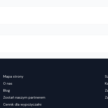
Mapa strony
S
O nas
K
Blog
Z
Zostań naszym partnerem
Za
Cennik dla wypożyczalni