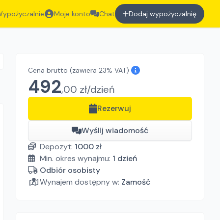
ypożyczalnie
Moje konto
Chat
Dodaj wypożyczalnię
Cena brutto
(zawiera 23% VAT)
492
,
00
zł/
dzień
Rezerwuj
Wyślij wiadomość
Depozyt:
1000
zł
Min. okres wynajmu:
1
dzień
Odbiór osobisty
Wynajem dostępny w:
Zamość