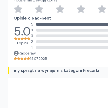
Podziel się z swoją opinią.
Opinie o Rad-Rent
5
5.0
4
3
2
1 opinii
1
Radosław
14.07.2025
Inny sprzęt na wynajem z kategorii Frezarki