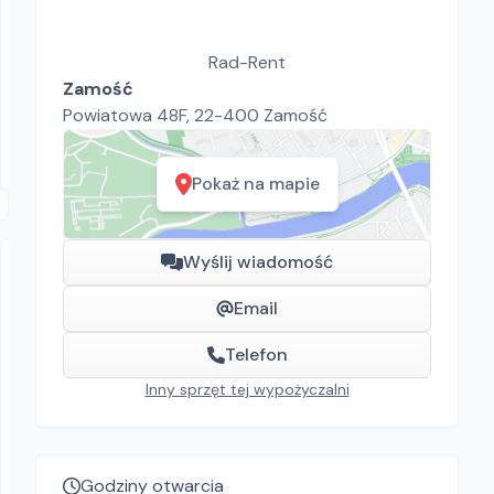
MOBIL SERWIS
SPE BEF 320
Rad-Rent
Zamość
Frezarki
Powiatowa 48F, 22-400 Zamość
467.40
zł/
dzień
Ciemne, Łódź, Kraków, Ciemne, Wrocław
Pokaż na mapie
Wyślij wiadomość
Email
Telefon
Inny sprzęt tej wypożyczalni
Rad-Rent
DeWalt DCH273
Młotowiertarki
Godziny otwarcia