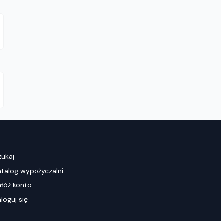
zukaj
atalog wypożyczalni
ałóż konto
loguj się