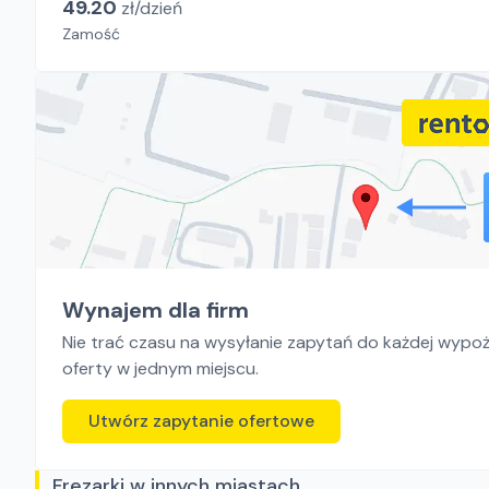
49.20
zł/
dzień
Zamość
Wynajem dla firm
Nie trać czasu na wysyłanie zapytań do każdej wypoży
oferty w jednym miejscu.
Utwórz zapytanie ofertowe
Frezarki w innych miastach