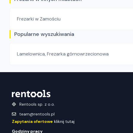
Frezarki
w Zamościu
Popularne wyszukiwania
Lamelownica
,
Frezarka górnowrzecionowa
Rentools sp. z o.o.
team@rentools.pl
Zapytania ofertowe
kliknij tutaj
Godziny pracy