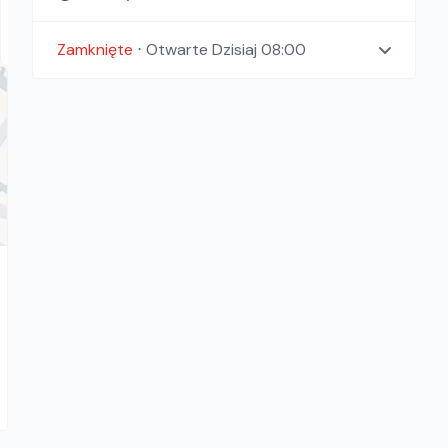
61.50
zł/
dzień
Zamość
Zamknięte
⋅
Otwarte
Dzisiaj 08:00