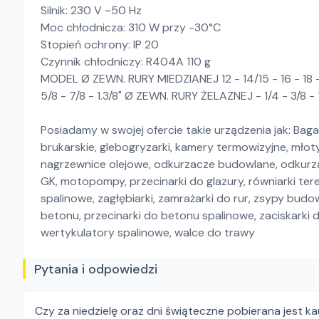
Silnik: 230 V ~50 Hz
Moc chłodnicza: 310 W przy -30°C
Stopień ochrony: IP 20
Czynnik chłodniczy: R404A 110 g
MODEL Ø ZEWN. RURY MIEDZIANEJ 12 - 14/15 - 16 - 18 
5/8 - 7/8 - 1.3/8" Ø ZEWN. RURY ŻELAZNEJ - 1/4 - 3/8 - 1/
Posiadamy w swojej ofercie takie urządzenia jak: Baga
brukarskie, glebogryzarki, kamery termowizyjne, młoty
nagrzewnice olejowe, odkurzacze budowlane, odkurz
GK, motopompy, przecinarki do glazury, równiarki terenu
spalinowe, zagłębiarki, zamrażarki do rur, zsypy budow
betonu, przecinarki do betonu spalinowe, zaciskarki d
wertykulatory spalinowe, walce do trawy
Pytania i odpowiedzi
Czy za niedzielę oraz dni świąteczne pobierana jest k