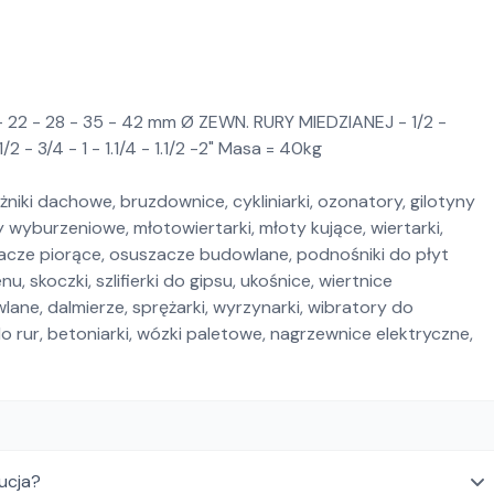
- 22 - 28 - 35 - 42 mm Ø ZEWN. RURY MIEDZIANEJ - 1/2 -
2 - 3/4 - 1 - 1.1/4 - 1.1/2 -2" Masa = 40kg
żniki dachowe, bruzdownice, cykliniarki, ozonatory, gilotyny
 wyburzeniowe, młotowiertarki, młoty kujące, wiertarki,
acze piorące, osuszacze budowlane, podnośniki do płyt
, skoczki, szlifierki do gipsu, ukośnice, wiertnice
lane, dalmierze, sprężarki, wyrzynarki, wibratory do
o rur, betoniarki, wózki paletowe, nagrzewnice elektryczne,
aucja?