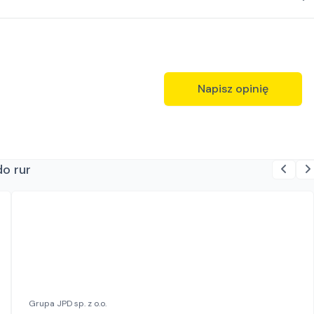
Napisz opinię
do rur
Grupa JPD sp. z o.o.