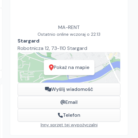
MA-RENT
Ostatnio online wczoraj o 22:13
Stargard
Robotnicza 12, 73-110 Stargard
Pokaż na mapie
Wyślij wiadomość
Email
Telefon
Inny sprzęt tej wypożyczalni
TARBUD Karol Tarczyński