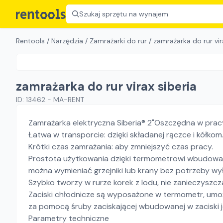
Szukaj sprzętu na wynajem
Rentools
/
Narzędzia
/
Zamrażarki do rur
/
zamrażarka do rur vir
zamrażarka do rur virax siberia
ID:
13462
-
MA-RENT
Zamrażarka elektryczna Siberia® 2"Oszczędna w pracy
Łatwa w transporcie: dzięki składanej rączce i kółkom
Krótki czas zamrażania: aby zmniejszyć czas pracy.
Prostota użytkowania dzięki termometrowi wbudowan
można wymieniać grzejniki lub krany bez potrzeby wył
Szybko tworzy w rurze korek z lodu, nie zanieczyszcz
Zaciski chłodnicze są wyposażone w termometr, umoż
za pomocą śruby zaciskającej wbudowanej w zaciski j
Parametry techniczne