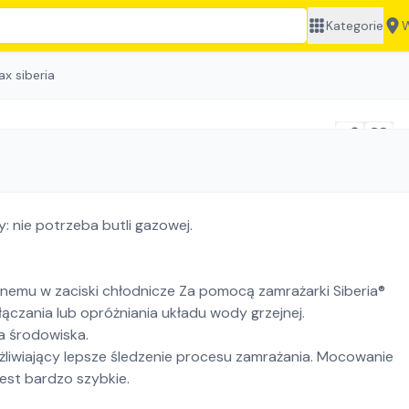
Kategorie
W
ax siberia
: nie potrzeba butli gazowej.
.
emu w zaciski chłodnicze Za pomocą zamrażarki Siberia®
ączania lub opróżniania układu wody grzejnej.
a środowiska.
liwiający lepsze śledzenie procesu zamrażania. Mocowanie
est bardzo szybkie.