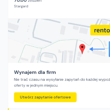
70.00
zł/
dzień
Stargard
Wynajem dla firm
Nie trać czasu na wysyłanie zapytań do każdej wypoży
oferty w jednym miejscu.
Utwórz zapytanie ofertowe