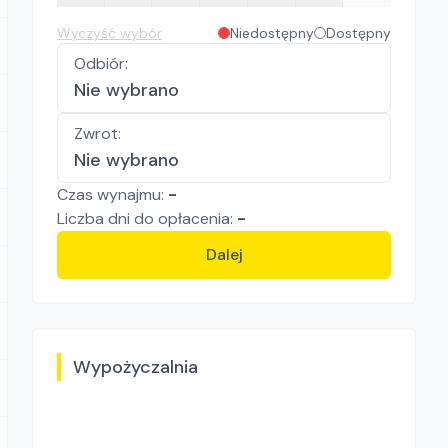
Wyczyść wybór
Niedostępny
Dostępny
Odbiór
:
Nie wybrano
Zwrot
:
Nie wybrano
Czas wynajmu:
-
Liczba
dni
do opłacenia:
-
Dalej
Wypożyczalnia