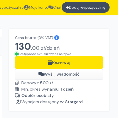
ypożyczalnie
Moje konto
Chat
Dodaj wypożyczalnię
Cena brutto
(0% VAT)
130
,
00
zł/
dzień
Dostępność aktualizowana na żywo
Rezerwuj
Wyślij wiadomość
Depozyt:
500
zł
Min. okres wynajmu:
1
dzień
Odbiór osobisty
Wynajem dostępny w:
Stargard