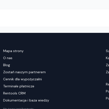
Mapa strony
S
O nas
K
Blog
Z
Zostań naszym partnerem
Za
Cennik dla wypożyczalni
R
Terminale płatnicze
P
Rentools CRM
P
Dokumentacja i baza wiedzy