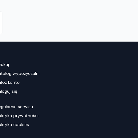
zukaj
atalog wypożyczalni
ałóż konto
loguj się
egulamin serwisu
olityka prywatności
olityka cookies