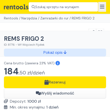
Szukaj sprzętu na wynajem
Rentools
/
Narzędzia
/
Zamrażarki do rur
/
REMS FRIGO 2
REMS FRIGO 2
ID:
8776
-
Wf Wojciech Fijołek
Pokaż opis
Cena brutto
(zawiera 23% VAT)
184
,
50
zł/
dzień
Rezerwuj
Wyślij wiadomość
Depozyt:
1000
zł
Min. okres wynajmu:
1
dzień