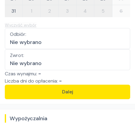
31
1
2
3
4
5
6
Wyczyść wybór
Odbiór
:
Nie wybrano
Zwrot
:
Nie wybrano
Czas wynajmu:
-
Liczba
dni
do opłacenia:
-
Dalej
Wypożyczalnia