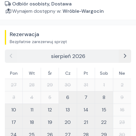
Odbiór osobisty, Dostawa
Wynajem dostępny w:
Wróble-Wargocin
Rezerwacja
Bezpłatnie zarezerwuj sprzęt
sierpień 2026
Pon
Wt
Śr
Cz
Pt
Sob
Nie
27
28
29
30
31
1
2
3
4
5
6
7
8
9
10
11
12
13
14
15
16
17
18
19
20
21
22
23
24
25
26
27
28
29
30