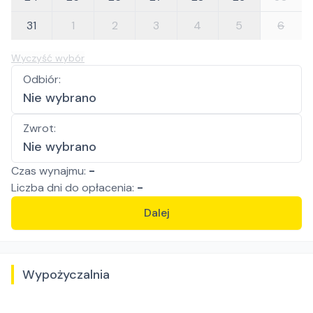
31
1
2
3
4
5
6
Wyczyść wybór
Odbiór
:
Nie wybrano
Zwrot
:
Nie wybrano
Czas wynajmu:
-
Liczba
dni
do opłacenia:
-
Dalej
Wypożyczalnia