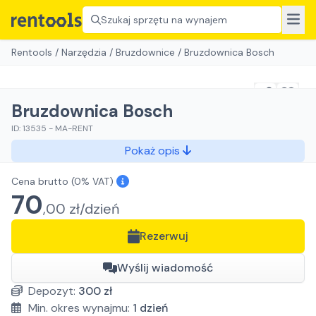
Szukaj sprzętu na wynajem
Rentools
/
Narzędzia
/
Bruzdownice
/
Bruzdownica Bosch
Bruzdownica Bosch
ID:
13535
-
MA-RENT
Pokaż opis
Cena brutto
(0% VAT)
70
,
00
zł/
dzień
Rezerwuj
Wyślij wiadomość
Depozyt:
300
zł
Min. okres wynajmu:
1
dzień