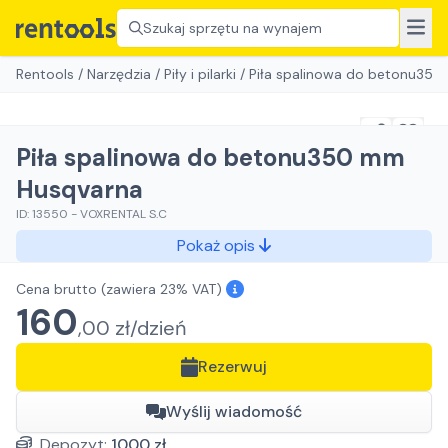
Szukaj sprzętu na wynajem
Rentools
/
Narzędzia
/
Piły i pilarki
/
Piła spalinowa do betonu35
Piła spalinowa do betonu350 mm
Husqvarna
ID:
13550
-
VOXRENTAL S.C
Pokaż opis
Cena brutto
(zawiera 23% VAT)
160
,
00
zł/
dzień
Rezerwuj
Wyślij wiadomość
Depozyt:
1000
zł