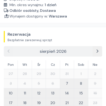
Min. okres wynajmu:
1
dzień
Odbiór osobisty, Dostawa
Wynajem dostępny w:
Warszawa
Rezerwacja
Bezpłatnie zarezerwuj sprzęt
sierpień 2026
Pon
Wt
Śr
Cz
Pt
Sob
Nie
27
28
29
30
31
1
2
3
4
5
6
7
8
9
10
11
12
13
14
15
16
17
18
19
20
21
22
23