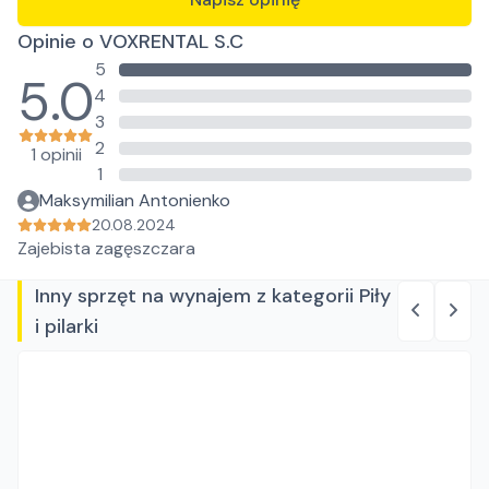
Opinie o VOXRENTAL S.C
5
5.0
4
3
2
1 opinii
1
Maksymilian Antonienko
20.08.2024
Zajebista zagęszczara
Inny sprzęt na wynajem z kategorii Piły
i pilarki