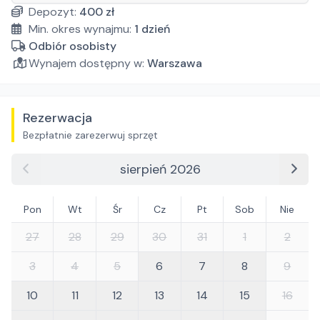
Depozyt:
400
zł
Min. okres wynajmu:
1
dzień
Odbiór osobisty
Wynajem dostępny w:
Warszawa
Rezerwacja
Bezpłatnie zarezerwuj sprzęt
sierpień 2026
Pon
Wt
Śr
Cz
Pt
Sob
Nie
27
28
29
30
31
1
2
3
4
5
6
7
8
9
10
11
12
13
14
15
16