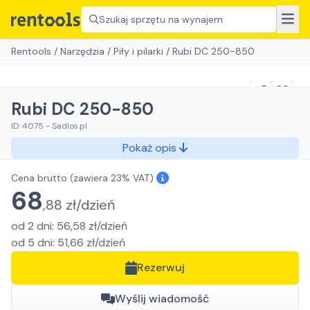
Szukaj sprzętu na wynajem
Rentools
/
Narzędzia
/
Piły i pilarki
/
Rubi DC 250-850
Rubi DC 250-850
ID:
4075
-
Sadlos.pl
Pokaż opis
Cena brutto
(zawiera 23% VAT)
68
,
88
zł/
dzień
od
2
dni
:
56,58
zł/
dzień
od
5
dni
:
51,66
zł/
dzień
Rezerwuj
Wyślij wiadomość