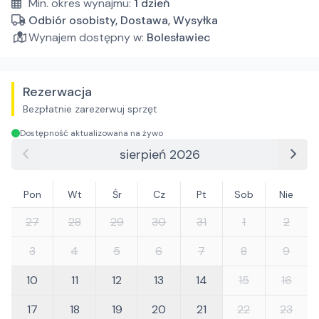
Min. okres wynajmu:
1
dzień
Odbiór osobisty, Dostawa, Wysyłka
Wynajem dostępny w:
Bolesławiec
Rezerwacja
Bezpłatnie zarezerwuj sprzęt
Dostępność aktualizowana na żywo
sierpień 2026
Pon
Wt
Śr
Cz
Pt
Sob
Nie
27
28
29
30
31
1
2
3
4
5
6
7
8
9
10
11
12
13
14
15
16
17
18
19
20
21
22
23