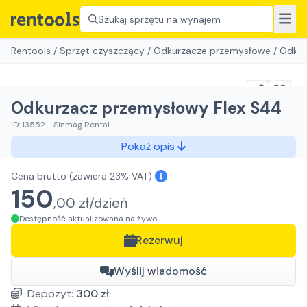
Szukaj sprzętu na wynajem
Rentools
/
Sprzęt czyszczący
/
Odkurzacze przemysłowe
/
Odkur
Odkurzacz przemysłowy Flex S44
ID:
13552
-
Sinmag Rental
Pokaż opis
Cena brutto
(zawiera 23% VAT)
150
,
00
zł/
dzień
Dostępność aktualizowana na żywo
Rezerwuj
Wyślij wiadomość
Depozyt:
300
zł