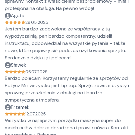
sprawny. Kontakt z właścicielem bezproblemowy – miła i
profesjonalna obsługa. Na pewno wrócę!
Agata
29.05.2025
Jestem bardzo zadowolona ze współpracy z tą
wypożyczalnią, pan bardzo kompetentny, udzielił
instruktażu, odpowiedział na wszystkie pytania - także
nowe, które pojawiły się podczas użytkowania sprzętu.
Serdecznie dziękuję i polecam!
Sławek
06.07.2025
Bardzo polecam! Korzystamy regularnie ze sprzętów od
Pożycz Mi i wszystko jest tip top. Sprzęt zawsze czysty i
sprawny, przeszkolenie z obsługi no i bardzo
sympatyczna atmosfera.
Przemek
12.07.2025
Wszystko w najlepszym porządku maszyna super do
moich celów dobrze doradzona i prawie nówka. Kontakt
bez problemu. Polecam