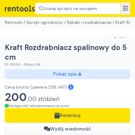
Szukaj sprzętu na wynajem
Rentools
/
Sprzęt ogrodniczy
/
Rębaki i rozdrabniacze
/
Kraft Roz
Kraft Rozdrabniacz spalinowy do 5
cm
ID:
13554
-
Pożycz Mi
Pokaż opis
Cena brutto
(zawiera 23% VAT)
200
,
00
zł/
dzień
Dostępność aktualizowana na żywo
Rezerwuj
Wyślij wiadomość