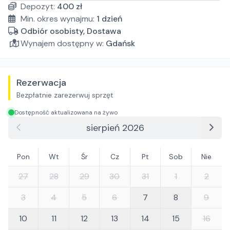
Depozyt:
400
zł
Min. okres wynajmu:
1
dzień
Odbiór osobisty, Dostawa
Wynajem dostępny w:
Gdańsk
Rezerwacja
Bezpłatnie zarezerwuj sprzęt
Dostępność aktualizowana na żywo
sierpień 2026
Pon
Wt
Śr
Cz
Pt
Sob
Nie
27
28
29
30
31
1
2
3
4
5
6
7
8
9
10
11
12
13
14
15
16