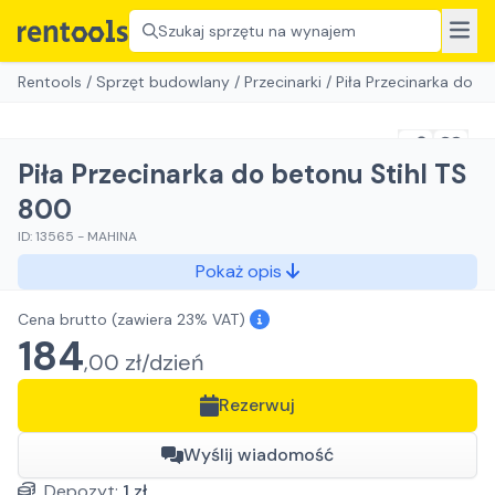
Szukaj sprzętu na wynajem
Rentools
/
Sprzęt budowlany
/
Przecinarki
/
Piła Przecinarka do b
Piła Przecinarka do betonu Stihl TS
800
ID:
13565
-
MAHINA
Pokaż opis
Cena brutto
(zawiera 23% VAT)
184
,
00
zł/
dzień
Rezerwuj
Wyślij wiadomość
Depozyt:
1
zł