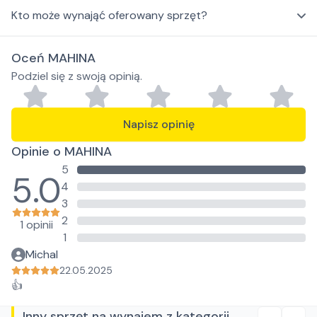
Kto może wynająć oferowany sprzęt?
Oceń MAHINA
Podziel się z swoją opinią.
Napisz opinię
Opinie o MAHINA
5
5.0
4
3
2
1 opinii
1
Michal
22.05.2025
👍
Inny sprzęt na wynajem z kategorii