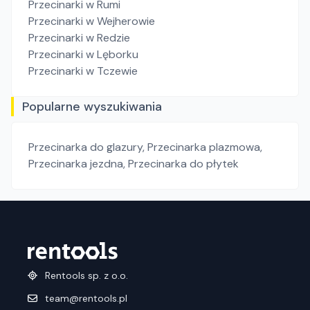
Przecinarki
w Rumi
Przecinarki
w Wejherowie
Przecinarki
w Redzie
Przecinarki
w Lęborku
Przecinarki
w Tczewie
Popularne wyszukiwania
Przecinarka do glazury
,
Przecinarka plazmowa
,
Przecinarka jezdna
,
Przecinarka do płytek
Rentools sp. z o.o.
team@rentools.pl