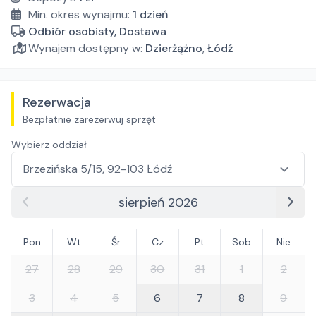
Min. okres wynajmu:
1
dzień
Odbiór osobisty, Dostawa
Wynajem dostępny w:
Dzierżążno
,
Łódź
Rezerwacja
Bezpłatnie zarezerwuj sprzęt
Wybierz oddział
sierpień 2026
Pon
Wt
Śr
Cz
Pt
Sob
Nie
27
28
29
30
31
1
2
3
4
5
6
7
8
9