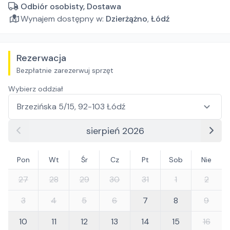
Odbiór osobisty, Dostawa
Wynajem dostępny w:
Dzierżążno
,
Łódź
Rezerwacja
Bezpłatnie zarezerwuj sprzęt
Wybierz oddział
sierpień 2026
Pon
Wt
Śr
Cz
Pt
Sob
Nie
27
28
29
30
31
1
2
3
4
5
6
7
8
9
10
11
12
13
14
15
16