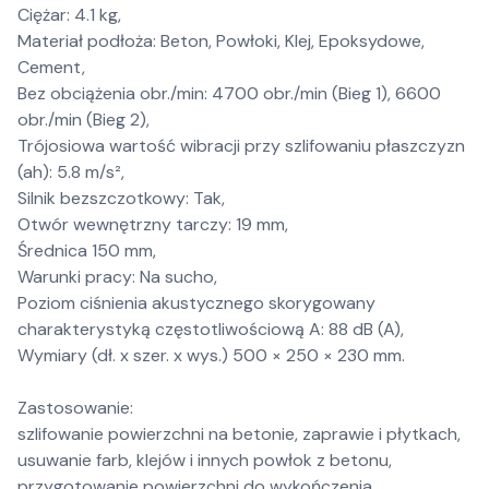
Ciężar: 4.1 kg,
Materiał podłoża: Beton, Powłoki, Klej, Epoksydowe,
Cement,
Bez obciążenia obr./min: 4700 obr./min (Bieg 1), 6600
obr./min (Bieg 2),
Trójosiowa wartość wibracji przy szlifowaniu płaszczyzn
(ah): 5.8 m/s²,
Silnik bezszczotkowy: Tak,
Otwór wewnętrzny tarczy: 19 mm,
Średnica 150 mm,
Warunki pracy: Na sucho,
Poziom ciśnienia akustycznego skorygowany
charakterystyką częstotliwościową A: 88 dB (A),
Wymiary (dł. x szer. x wys.) 500 × 250 × 230 mm.
Zastosowanie:
szlifowanie powierzchni na betonie, zaprawie i płytkach,
usuwanie farb, klejów i innych powłok z betonu,
przygotowanie powierzchni do wykończenia,