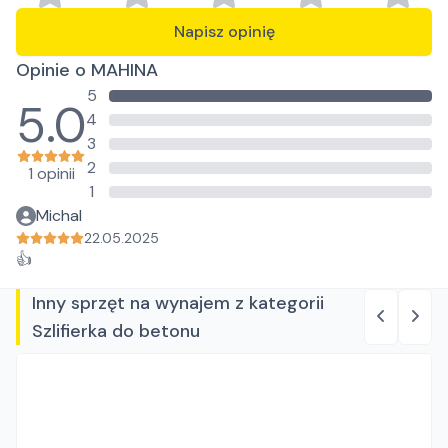
Napisz opinię
Opinie o MAHINA
5
5.0
4
3
2
1 opinii
1
Michal
22.05.2025
👍
Inny sprzęt na wynajem z kategorii
Szlifierka do betonu