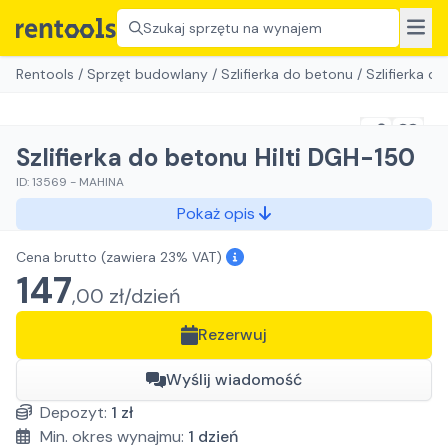
Szukaj sprzętu na wynajem
Rentools
/
Sprzęt budowlany
/
Szlifierka do betonu
/
Szlifierka d
Szlifierka do betonu Hilti DGH-150
ID:
13569
-
MAHINA
Pokaż opis
Cena brutto
(zawiera 23% VAT)
147
,
00
zł/
dzień
Rezerwuj
Wyślij wiadomość
Depozyt:
1
zł
Min. okres wynajmu:
1
dzień