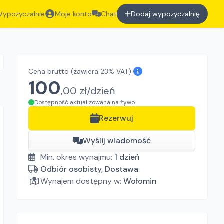
ypożyczalnie
Moje konto
Chat
Dodaj wypożyczalnię
Cena brutto
(zawiera 23% VAT)
100
,
00
zł/
dzień
Dostępność aktualizowana na żywo
Rezerwuj
Wyślij wiadomość
Min. okres wynajmu:
1
dzień
Odbiór osobisty, Dostawa
Wynajem dostępny w:
Wołomin