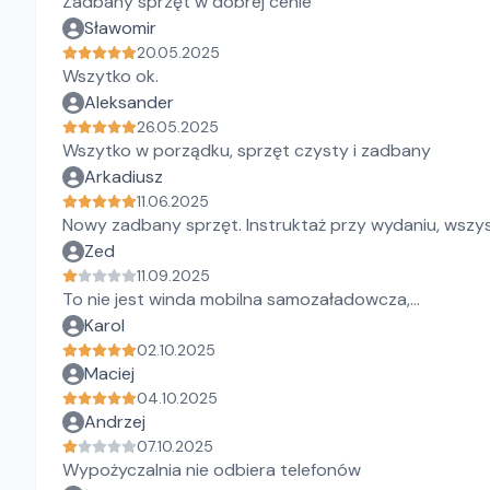
Zadbany sprzęt w dobrej cenie
Sławomir
20.05.2025
Wszytko ok.
Aleksander
26.05.2025
Wszytko w porządku, sprzęt czysty i zadbany
Arkadiusz
11.06.2025
Nowy zadbany sprzęt. Instruktaż przy wydaniu, wsz
Zed
11.09.2025
To nie jest winda mobilna samozaładowcza,...
Karol
02.10.2025
Maciej
04.10.2025
Andrzej
07.10.2025
Wypożyczalnia nie odbiera telefonów