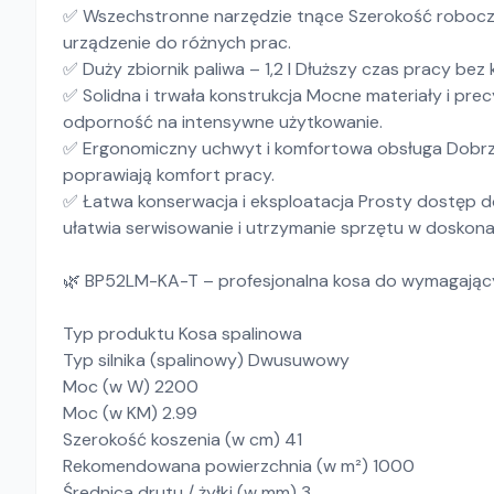
✅ Wszechstronne narzędzie tnące Szerokość robocza
urządzenie do różnych prac.
✅ Duży zbiornik paliwa – 1,2 l Dłuższy czas pracy bez
✅ Solidna i trwała konstrukcja Mocne materiały i pr
odporność na intensywne użytkowanie.
✅ Ergonomiczny uchwyt i komfortowa obsługa Dobr
poprawiają komfort pracy.
✅ Łatwa konserwacja i eksploatacja Prosty dostęp do
ułatwia serwisowanie i utrzymanie sprzętu w doskonał
🌿 BP52LM-KA-T – profesjonalna kosa do wymagając
Typ produktu Kosa spalinowa
Typ silnika (spalinowy) Dwusuwowy
Moc (w W) 2200
Moc (w KM) 2.99
Szerokość koszenia (w cm) 41
Rekomendowana powierzchnia (w m²) 1000
Średnica drutu / żyłki (w mm) 3