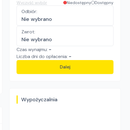
Wyczyść wybór
Niedostępny
Dostępny
Odbiór
:
Nie wybrano
Zwrot
:
Nie wybrano
Czas wynajmu:
-
Liczba
dni
do opłacenia:
-
Dalej
Wypożyczalnia