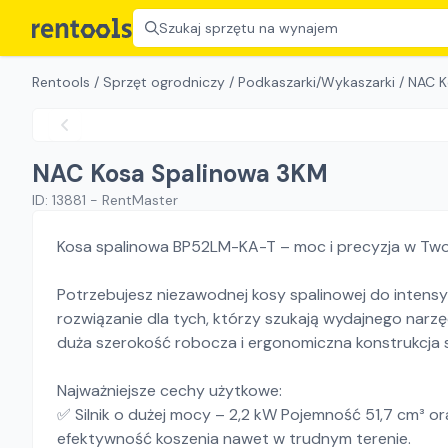
Szukaj sprzętu na wynajem
Rentools
/
Sprzęt ogrodniczy
/
Podkaszarki/Wykaszarki
/
NAC K
NAC Kosa Spalinowa 3KM
ID:
13881
-
RentMaster
Kosa spalinowa BP52LM-KA-T – moc i precyzja w Two
Potrzebujesz niezawodnej kosy spalinowej do inten
rozwiązanie dla tych, którzy szukają wydajnego narzęd
duża szerokość robocza i ergonomiczna konstrukcja sp
Najważniejsze cechy użytkowe:
✅ Silnik o dużej mocy – 2,2 kW Pojemność 51,7 cm³ 
efektywność koszenia nawet w trudnym terenie.