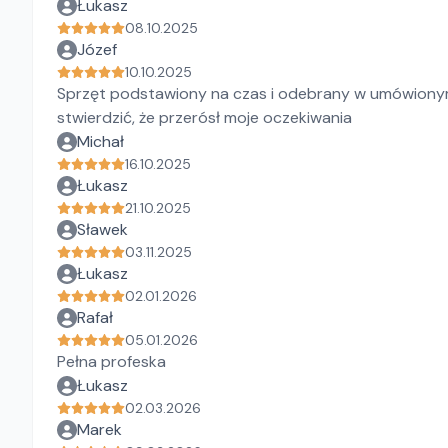
Łukasz
08.10.2025
Józef
10.10.2025
Sprzęt podstawiony na czas i odebrany w umówionym
stwierdzić, że przerósł moje oczekiwania
Michał
16.10.2025
Łukasz
21.10.2025
Sławek
03.11.2025
Łukasz
02.01.2026
Rafał
05.01.2026
Pełna profeska
Łukasz
02.03.2026
Marek