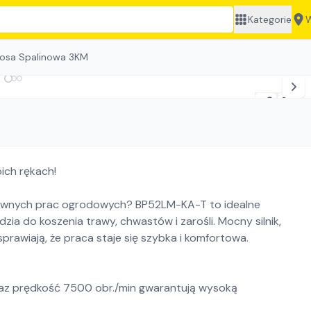
Kategorie
W
osa Spalinowa 3KM
ich rękach!
sywnych prac ogrodowych? BP52LM-KA-T to idealne
zia do koszenia trawy, chwastów i zarośli. Mocny silnik,
rawiają, że praca staje się szybka i komfortowa.
oraz prędkość 7500 obr./min gwarantują wysoką