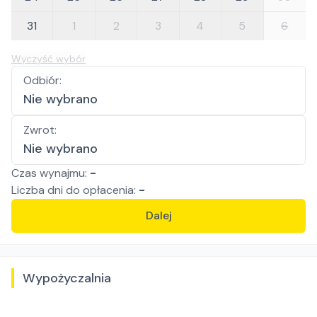
31
1
2
3
4
5
6
Wyczyść wybór
Odbiór
:
Nie wybrano
Zwrot
:
Nie wybrano
Czas wynajmu:
-
Liczba
dni
do opłacenia:
-
Dalej
Wypożyczalnia