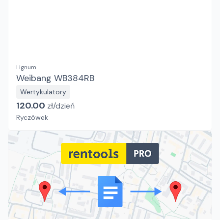
Lignum
Weibang WB384RB
Wertykulatory
120.00
zł/
dzień
Ryczówek