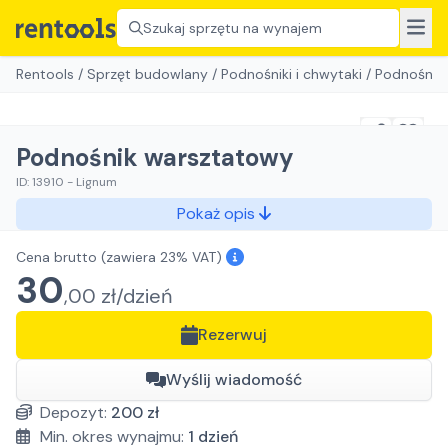
Szukaj sprzętu na wynajem
Rentools
/
Sprzęt budowlany
/
Podnośniki i chwytaki
/
Podnośnik
Podnośnik warsztatowy
ID:
13910
-
Lignum
Pokaż opis
Cena brutto
(zawiera 23% VAT)
30
,
00
zł/
dzień
Rezerwuj
Wyślij wiadomość
Depozyt:
200
zł
Min. okres wynajmu:
1
dzień