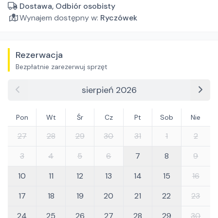
Dostawa, Odbiór osobisty
Wynajem dostępny w:
Ryczówek
Rezerwacja
Bezpłatnie zarezerwuj sprzęt
sierpień 2026
Pon
Wt
Śr
Cz
Pt
Sob
Nie
27
28
29
30
31
1
2
3
4
5
6
7
8
9
10
11
12
13
14
15
16
17
18
19
20
21
22
23
24
25
26
27
28
29
30