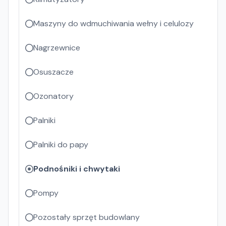
Maszyny do wdmuchiwania wełny i celulozy
Nagrzewnice
Osuszacze
Ozonatory
Palniki
Palniki do papy
Podnośniki i chwytaki
Pompy
Pozostały sprzęt budowlany