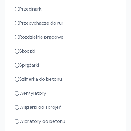
Przecinarki
Przepychacze do rur
Rozdzielnie prądowe
Skoczki
Sprężarki
Szlifierka do betonu
Wentylatory
Wiązarki do zbrojeń
Wibratory do betonu