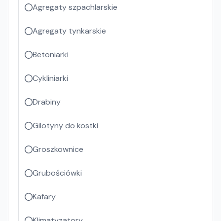
Agregaty szpachlarskie
Agregaty tynkarskie
Betoniarki
Cykliniarki
Drabiny
Gilotyny do kostki
Groszkownice
Grubościówki
Kafary
Klimatyzatory