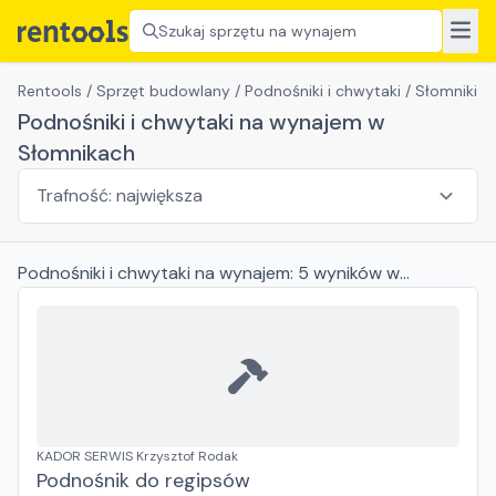
Szukaj sprzętu na wynajem
Rentools
/
Sprzęt budowlany
/
Podnośniki i chwytaki
/
Słomniki
Podnośniki i chwytaki na wynajem w
Słomnikach
Podnośniki i chwytaki
na wynajem:
5
wyników
w
Słomnikach
KADOR SERWIS Krzysztof Rodak
Podnośnik do regipsów