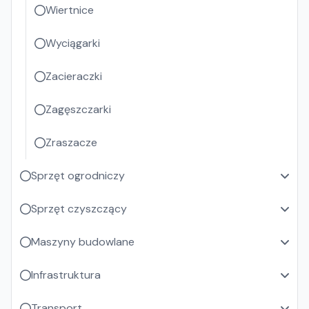
Wiertnice
Wyciągarki
Zacieraczki
Zagęszczarki
Zraszacze
Sprzęt ogrodniczy
Sprzęt czyszczący
Maszyny budowlane
Infrastruktura
Transport