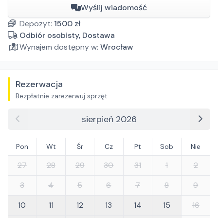
Wyślij wiadomość
Depozyt:
1500
zł
Odbiór osobisty, Dostawa
Wynajem dostępny w:
Wrocław
Rezerwacja
Bezpłatnie zarezerwuj sprzęt
sierpień 2026
Pon
Wt
Śr
Cz
Pt
Sob
Nie
27
28
29
30
31
1
2
3
4
5
6
7
8
9
10
11
12
13
14
15
16