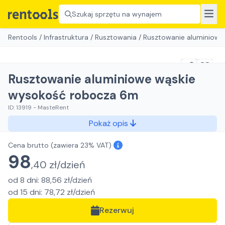
Szukaj sprzętu na wynajem
Rentools
/
Infrastruktura
/
Rusztowania
/
Rusztowanie aluminiowe
Rusztowanie aluminiowe wąskie
wysokość robocza 6m
ID:
13919
-
MasteRent
Pokaż opis
Cena brutto
(zawiera 23% VAT)
98
,
40
zł/
dzień
od
8
dni
:
88,56
zł/
dzień
od
15
dni
:
78,72
zł/
dzień
Rezerwuj