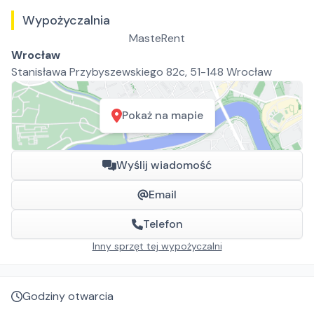
Wypożyczalnia
MasteRent
Wrocław
Stanisława Przybyszewskiego 82c, 51-148 Wrocław
Pokaż na mapie
Wyślij wiadomość
Email
Telefon
Inny sprzęt tej wypożyczalni
Godziny otwarcia