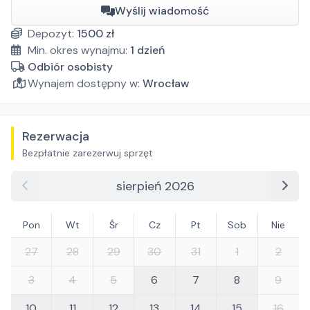
Wyślij wiadomość
Depozyt:
1500
zł
Min. okres wynajmu:
1
dzień
Odbiór osobisty
Wynajem dostępny w:
Wrocław
Rezerwacja
Bezpłatnie zarezerwuj sprzęt
sierpień 2026
Pon
Wt
Śr
Cz
Pt
Sob
Nie
27
28
29
30
31
1
2
3
4
5
6
7
8
9
10
11
12
13
14
15
16