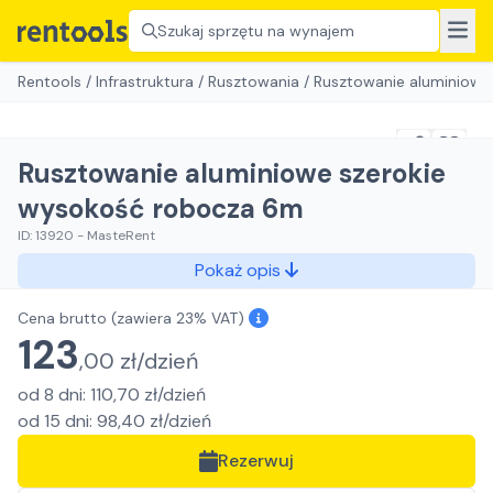
Szukaj sprzętu na wynajem
Rentools
/
Infrastruktura
/
Rusztowania
/
Rusztowanie aluminiowe
Rusztowanie aluminiowe szerokie
wysokość robocza 6m
ID:
13920
-
MasteRent
Pokaż opis
Cena brutto
(zawiera 23% VAT)
123
,
00
zł/
dzień
od
8
dni
:
110,70
zł/
dzień
od
15
dni
:
98,40
zł/
dzień
Rezerwuj