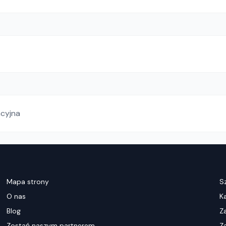
acyjna
Mapa strony
S
O nas
K
Blog
Z
Zostań naszym partnerem
Za