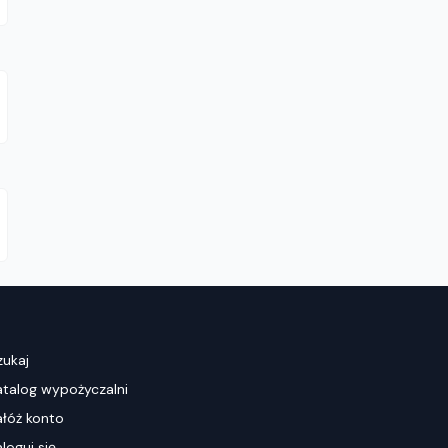
zukaj
atalog wypożyczalni
ałóż konto
loguj się