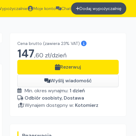
ypożyczalnie
Moje konto
Chat
Dodaj wypożyczalnię
Cena brutto
(zawiera 23% VAT)
147
,
60
zł/
dzień
Rezerwuj
Wyślij wiadomość
Min. okres wynajmu:
1
dzień
Odbiór osobisty, Dostawa
Wynajem dostępny w:
Kotomierz
Rezerwacja