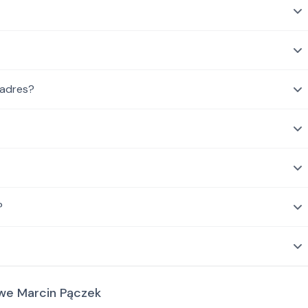
 adres?
?
we Marcin Pączek