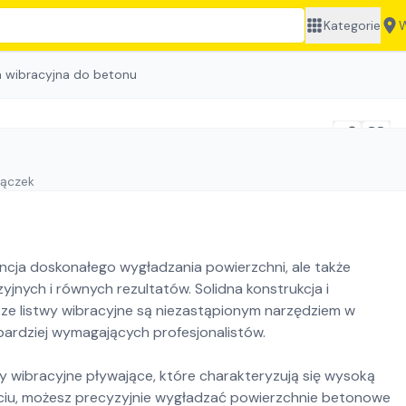
Kategorie
W
a wibracyjna do betonu
Pączek
ancja doskonałego wygładzania powierzchni, ale także
yjnych i równych rezultatów. Solidna konstrukcja i
sze listwy wibracyjne są niezastąpionym narzędziem w
bardziej wymagających profesjonalistów.
y wibracyjne pływające, które charakteryzują się wysoką
jęciu, możesz precyzyjnie wygładzać powierzchnie betonowe