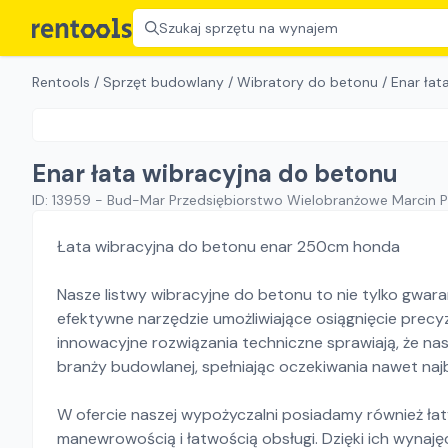
Szukaj sprzętu na wynajem
Rentools
/
Sprzęt budowlany
/
Wibratory do betonu
/
Enar łat
Enar łata wibracyjna do betonu
ID:
13959
-
Bud-Mar Przedsiębiorstwo Wielobranżowe Marcin 
Łata wibracyjna do betonu enar 250cm honda
Nasze listwy wibracyjne do betonu to nie tylko gwar
efektywne narzędzie umożliwiające osiągnięcie precyz
innowacyjne rozwiązania techniczne sprawiają, że na
branży budowlanej, spełniając oczekiwania nawet naj
W ofercie naszej wypożyczalni posiadamy również łat
manewrowością i łatwością obsługi. Dzięki ich wyna