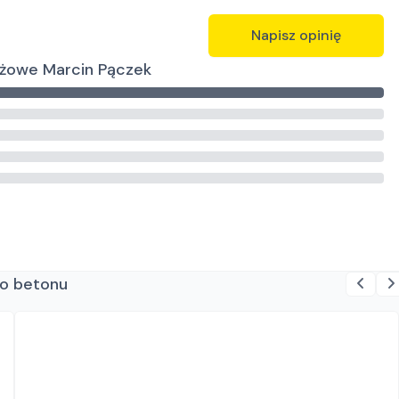
Napisz opinię
nżowe Marcin Pączek
do betonu