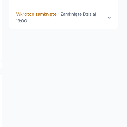
Wkrótce zamknięte
⋅
Zamknięte
Dzisiaj
"WŁODEK" Wypożyczalnia Sprzętu Budowlanego i Ogrodniczego
18:00
ENAR DINGO
Wibratory do betonu
90.00
zł/
dzień
Dostępność aktualizowana na żywo
Niepołomice
Bud-Mar Przedsiębiorstwo Wielobranżowe Marcin Pączek
wacker neuson DPU 6555