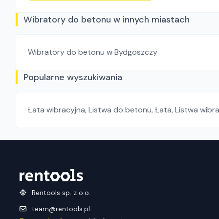
Wibratory do betonu w innych miastach
Wibratory do betonu
w Bydgoszczy
Popularne wyszukiwania
Łata wibracyjna
,
Listwa do betonu
,
Łata
,
Listwa wibr
Rentools sp. z o.o.
team@rentools.pl