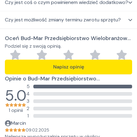
Czy jest coś o czym powinienem wiedzieć dodatkowo?
Czy jest możliwość zmiany terminu zwrotu sprzętu?
Oceń Bud-Mar Przedsiębiorstwo Wielobranżowe
Podziel się z swoją opinią.
Marcin Pączek
Napisz opinię
Opinie o Bud-Mar Przedsiębiorstwo
5
Wielobranżowe Marcin Pączek
5.0
4
3
2
1 opinii
1
Marcin
09.02.2025
Najlepsza wypożyczalnia sprzętu w okolicy