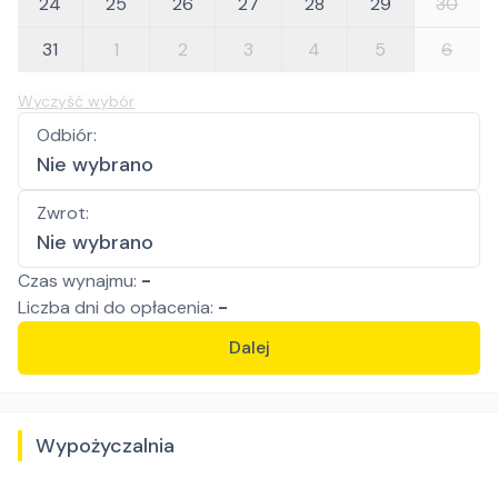
24
25
26
27
28
29
30
31
1
2
3
4
5
6
Wyczyść wybór
Odbiór
:
Nie wybrano
Zwrot
:
Nie wybrano
Czas wynajmu:
-
Liczba
dni
do opłacenia:
-
Dalej
Wypożyczalnia