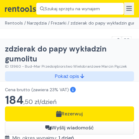
Szukaj sprzętu na wynajem
Rentools
/
Narzędzia
/
Frezarki
/
zdzierak do papy wykładzin gumo
zdzierak do papy wykładzin
gumolitu
ID:
13960
-
Bud-Mar Przedsiębiorstwo Wielobranżowe Marcin Pączek
Pokaż opis
Cena brutto
(zawiera 23% VAT)
184
,
50
zł/
dzień
Rezerwuj
Wyślij wiadomość
Min. okres wynajmu:
1
dzień