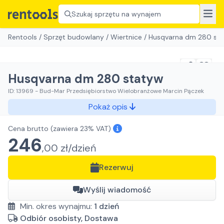
Szukaj sprzętu na wynajem
Rentools
/
Sprzęt budowlany
/
Wiertnice
/
Husqvarna dm 280 st
Husqvarna dm 280 statyw
ID:
13969
-
Bud-Mar Przedsiębiorstwo Wielobranżowe Marcin Pączek
Pokaż opis
Cena brutto
(zawiera 23% VAT)
246
,
00
zł/
dzień
Rezerwuj
Wyślij wiadomość
Min. okres wynajmu:
1
dzień
Odbiór osobisty, Dostawa