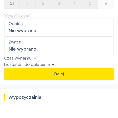
31
1
2
3
4
5
6
Wyczyść wybór
Odbiór
:
Nie wybrano
Zwrot
:
Nie wybrano
Czas wynajmu:
-
Liczba
dni
do opłacenia:
-
Dalej
Wypożyczalnia