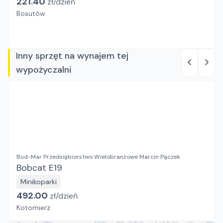
221.40
zł/
dzień
Bosutów
Inny sprzęt na wynajem tej
wypożyczalni
Bud-Mar Przedsiębiorstwo Wielobranżowe Marcin Pączek
Bobcat E19
Minikoparki
492.00
zł/
dzień
Kotomierz