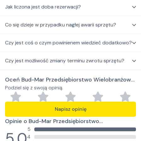
Jak liczona jest doba rezerwacji?
Co się dzieje w przypadku nagłej awarii sprzętu?
Czy jest coś o czym powinienem wiedzieć dodatkowo?
Czy jest możliwość zmiany terminu zwrotu sprzętu?
Oceń Bud-Mar Przedsiębiorstwo Wielobranżowe
Podziel się z swoją opinią.
Marcin Pączek
Napisz opinię
Opinie o Bud-Mar Przedsiębiorstwo
5
Wielobranżowe Marcin Pączek
5.0
4