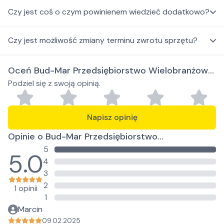
Czy jest coś o czym powinienem wiedzieć dodatkowo?
Czy jest możliwość zmiany terminu zwrotu sprzętu?
Oceń Bud-Mar Przedsiębiorstwo Wielobranżowe
Podziel się z swoją opinią.
Marcin Pączek
Napisz opinię
Opinie o Bud-Mar Przedsiębiorstwo
5
Wielobranżowe Marcin Pączek
5.0
4
3
2
1 opinii
1
Marcin
09.02.2025