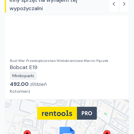
Inny sprzęt na wynajem tej
wypożyczalni
Bud-Mar Przedsiębiorstwo Wielobranżowe Marcin Pączek
Bobcat E19
Minikoparki
492.00
zł/
dzień
Kotomierz