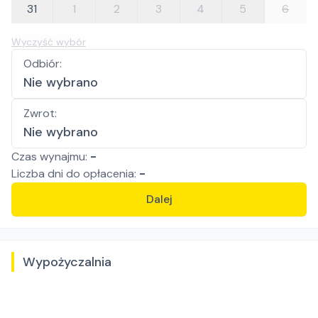
31
1
2
3
4
5
6
Wyczyść wybór
Odbiór
:
Nie wybrano
Zwrot
:
Nie wybrano
Czas wynajmu:
-
Liczba
dni
do opłacenia:
-
Dalej
Wypożyczalnia