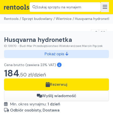
Szukaj sprzętu na wynajem
Rentools
/
Sprzęt budowlany
/
Wiertnice
/
Husqvarna hydronetka
Husqvarna hydronetka
ID:
13970
-
Bud-Mar Przedsiębiorstwo Wielobranżowe Marcin Pączek
Pokaż opis
Cena brutto
(zawiera 23% VAT)
184
,
50
zł/
dzień
Rezerwuj
Wyślij wiadomość
Min. okres wynajmu:
1
dzień
Odbiór osobisty, Dostawa