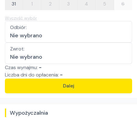
31
1
2
3
4
5
6
Wyczyść wybór
Odbiór
:
Nie wybrano
Zwrot
:
Nie wybrano
Czas wynajmu:
-
Liczba
dni
do opłacenia:
-
Dalej
Wypożyczalnia