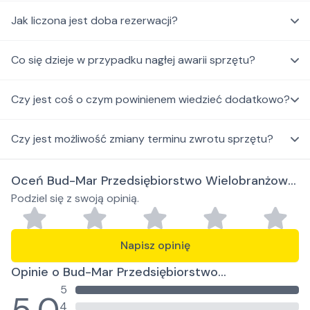
Jak liczona jest doba rezerwacji?
Co się dzieje w przypadku nagłej awarii sprzętu?
Czy jest coś o czym powinienem wiedzieć dodatkowo?
Czy jest możliwość zmiany terminu zwrotu sprzętu?
Oceń Bud-Mar Przedsiębiorstwo Wielobranżowe
Podziel się z swoją opinią.
Marcin Pączek
Napisz opinię
Opinie o Bud-Mar Przedsiębiorstwo
5
Wielobranżowe Marcin Pączek
4