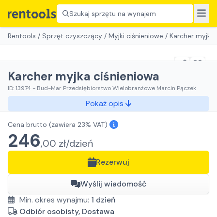
Szukaj sprzętu na wynajem
Rentools
/
Sprzęt czyszczący
/
Myjki ciśnieniowe
/
Karcher myjka 
Karcher myjka ciśnieniowa
ID:
13974
-
Bud-Mar Przedsiębiorstwo Wielobranżowe Marcin Pączek
Pokaż opis
Cena brutto
(zawiera 23% VAT)
246
,
00
zł/
dzień
Rezerwuj
Wyślij wiadomość
Min. okres wynajmu:
1
dzień
Odbiór osobisty, Dostawa