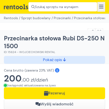
Szukaj sprzętu na wynajem
Rentools
/
Sprzęt budowlany
/
Przecinarki
/
Przecinarka stołowa 
Przecinarka stołowa Rubi DS-250 N
1500
ID:
15624
-
WOJCIECHOWSKI RENTAL
Pokaż opis
Cena brutto
(zawiera 23% VAT)
200
,
00
zł/
dzień
Dostępność aktualizowana na żywo
Rezerwuj
Wyślij wiadomość