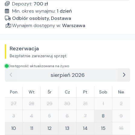
Depozyt:
700
zł
Min. okres wynajmu:
1
dzień
Odbiór osobisty, Dostawa
Wynajem dostępny w:
Warszawa
Rezerwacja
Bezpłatnie zarezerwuj sprzęt
Dostępność aktualizowana na żywo
sierpień 2026
Pon
Wt
Śr
Cz
Pt
Sob
Nie
27
28
29
30
31
1
2
3
4
5
6
7
8
9
10
11
12
13
14
15
16