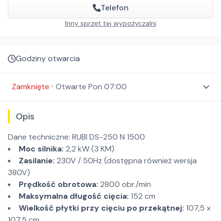
Telefon
Inny sprzęt tej wypożyczalni
Godziny otwarcia
Zamknięte
⋅
Otwarte
Pon 07:00
Opis
Dane techniczne: RUBI DS-250 N 1500
Moc silnika:
2,2 kW (3 KM)
Zasilanie:
230V / 50Hz (dostępna również wersja
380V)
Prędkość obrotowa:
2800 obr./min
Maksymalna długość cięcia:
152 cm
Wielkość płytki przy cięciu po przekątnej:
107,5 x
107,5 cm