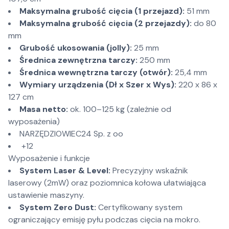
Maksymalna grubość cięcia (1 przejazd):
51 mm
Maksymalna grubość cięcia (2 przejazdy):
do 80
mm
Grubość ukosowania (jolly):
25 mm
Średnica zewnętrzna tarczy:
250 mm
Średnica wewnętrzna tarczy (otwór):
25,4 mm
Wymiary urządzenia (Dł x Szer x Wys):
220 x 86 x
127 cm
Masa netto:
ok. 100–125 kg (zależnie od
wyposażenia)
NARZĘDZIOWIEC24 Sp. z oo
+12
Wyposażenie i funkcje
System Laser & Level:
Precyzyjny wskaźnik
laserowy (2mW) oraz poziomnica kołowa ułatwiająca
ustawienie maszyny.
System Zero Dust:
Certyfikowany system
ograniczający emisję pyłu podczas cięcia na mokro.