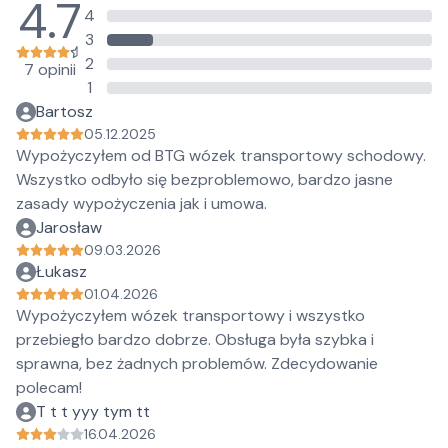
4.7
4
3
2
7 opinii
1
Bartosz
05.12.2025
Wypożyczyłem od BTG wózek transportowy schodowy.
Wszystko odbyło się bezproblemowo, bardzo jasne
zasady wypożyczenia jak i umowa.
Jarosław
09.03.2026
Łukasz
01.04.2026
Wypożyczyłem wózek transportowy i wszystko
przebiegło bardzo dobrze. Obsługa była szybka i
sprawna, bez żadnych problemów. Zdecydowanie
polecam!
T t t yyy tym tt
16.04.2026