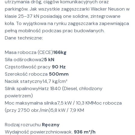
utrzymania dróg, ciągów komunikacyjnych oraz
parkingów. Jak wszystkie zagęszczarki Wacker Neuson w
klasie 25–37 kN posiadają one solidne, zintegrowane
koła. To wyjątkowa na rynku zagęszczarka zapewniająca
pełną mobilność podczas prac budowlanych.
Dane techniczne:
Masa robocza (CECE)
166kg
Siła odśrodkowa2
5 kN
Częstotliwość pracy
90 Hz
Szerokość robocza
500mm
Nacisk statyczny14,7 kg/cm²
Silnik spalinowyHatz 1B40 (Diesel, chłodzony
powietrzem)
Moc maksymalna silnika7,5 kW / 10,3 KMMoc robocza
(przy 2750 obr./min)5,8 kW / 7,9 KM
Rodzaj rozruchu
Ręczny
Wydajność powierzchniowaok.
936 m²/h