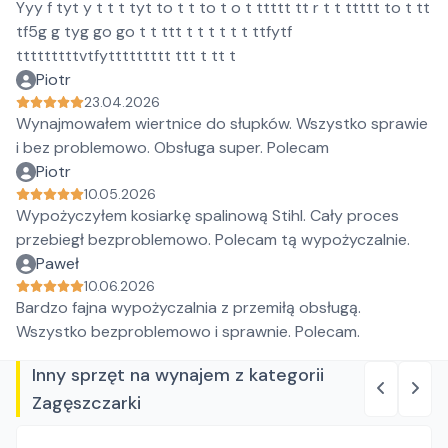
Yyy f tyt y t t t tyt to t t to t o t ttttt tt r t t ttttt to t tt
tf5g g tyg go go t t ttt t t t t t t ttfytf
tttttttttvtfyttttttttt ttt t tt t
Piotr
23.04.2026
Wynajmowałem wiertnice do słupków. Wszystko sprawie
i bez problemowo. Obsługa super. Polecam
Piotr
10.05.2026
Wypożyczyłem kosiarkę spalinową Stihl. Cały proces
przebiegł bezproblemowo. Polecam tą wypożyczalnie.
Paweł
10.06.2026
Bardzo fajna wypożyczalnia z przemiłą obsługą.
Wszystko bezproblemowo i sprawnie. Polecam.
Inny sprzęt na wynajem z kategorii
Zagęszczarki