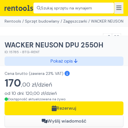
Szukaj sprzętu na wynajem
Rentools
/
Sprzęt budowlany
/
Zagęszczarki
/
WACKER NEUSON D
WACKER NEUSON DPU 2550H
ID:
15785
-
BTG-RENT
Pokaż opis
Cena brutto
(zawiera 23% VAT)
170
,
00
zł/
dzień
od
10
dni
:
120,00
zł/
dzień
Dostępność aktualizowana na żywo
Rezerwuj
Wyślij wiadomość