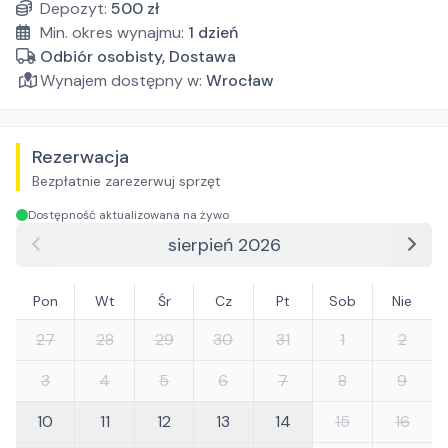
Depozyt:
500
zł
Min. okres wynajmu:
1
dzień
Odbiór osobisty, Dostawa
Wynajem dostępny w:
Wrocław
Rezerwacja
Bezpłatnie zarezerwuj sprzęt
Dostępność aktualizowana na żywo
sierpień 2026
Pon
Wt
Śr
Cz
Pt
Sob
Nie
27
28
29
30
31
1
2
3
4
5
6
7
8
9
10
11
12
13
14
15
16