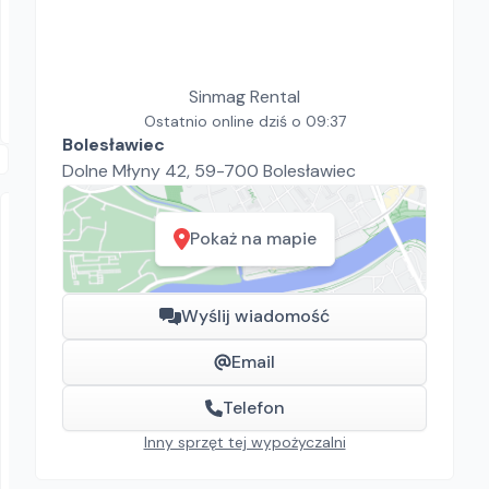
Wacker Neuson DPU 3050 H
Zagęszczarki
160.00
zł/
dzień
Dostępność aktualizowana na żywo
Sinmag Rental
Piaseczno
Ostatnio online dziś o 09:37
Bolesławiec
Dolne Młyny 42, 59-700 Bolesławiec
Pokaż na mapie
Wyślij wiadomość
Email
Sinmag Rental
Żuraw POTAIN HDT 80
Telefon
Żurawie
Inny sprzęt tej wypożyczalni
300.00
zł/
dzień
Bolesławiec