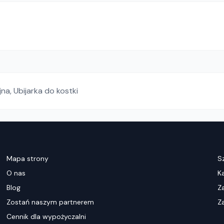
jna
,
Ubijarka do kostki
Mapa strony
S
O nas
K
Blog
Z
Zostań naszym partnerem
Za
Cennik dla wypożyczalni