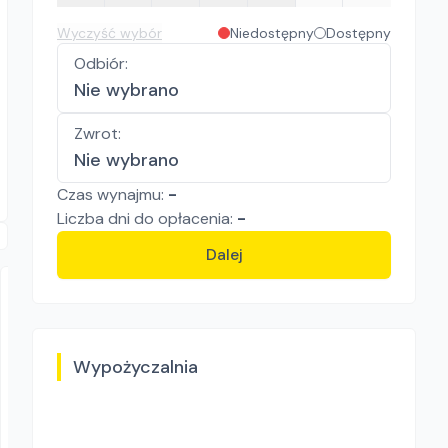
Wyczyść wybór
Niedostępny
Dostępny
Odbiór
:
Nie wybrano
Zwrot
:
Nie wybrano
Czas wynajmu:
-
Liczba
dni
do opłacenia:
-
Dalej
Wypożyczalnia
SOMSIAD