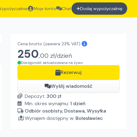
ypożyczalnie
Moje konto
Chat
Dodaj wypożyczalnię
Cena brutto
(zawiera 23% VAT)
250
,
00
zł/
dzień
Dostępność aktualizowana na żywo
Rezerwuj
Wyślij wiadomość
Depozyt:
300
zł
Min. okres wynajmu:
1
dzień
Odbiór osobisty, Dostawa, Wysyłka
Wynajem dostępny w:
Bolesławiec