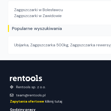
Zagęszczarki
w Bolesławcu
Zagęszczarki
w Zawidowie
Popularne wyszukiwania
Ubijarka
,
Zagęszczarka 500kg
,
Zagęszczarka rewersy
Rentools sp. z o.o.
team@rentools.pl
Zapytania ofertowe
kliknij tutaj
Godziny pracy