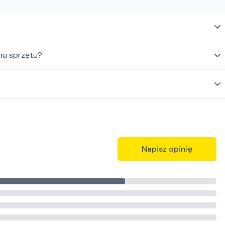
mu sprzętu?
Napisz opinię