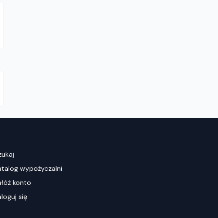
zukaj
atalog wypożyczalni
ałóż konto
loguj się