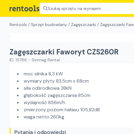
Szukaj sprzętu na wynajem
Rentools
/
Sprzęt budowlany
/
Zagęszczarki
/
Zagęszczarki Fa
Zagęszczarki Faworyt CZS260R
ID:
15786
-
Sinmag Rental
moc silnika 8,3 kW
wymiary płyty 83,5cm x 68cm
siła odśrodkowa 38kN
głębokość zagęszczania 85cm
wydajność 856m/h
zmierzony poziom hałasu 105,82dB
waga netto 260kg
Pytania i odpowiedzi