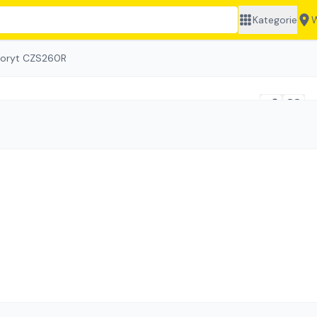
Kategorie
W
woryt CZS260R