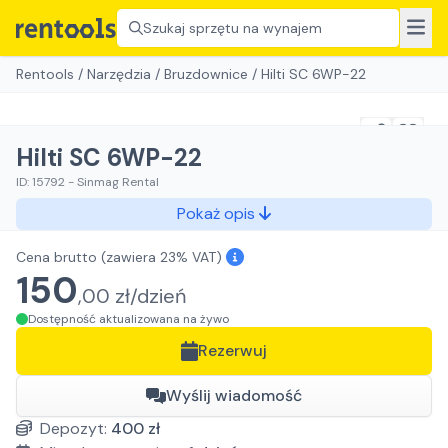
Szukaj sprzętu na wynajem
Rentools
/
Narzędzia
/
Bruzdownice
/
Hilti SC 6WP-22
Hilti SC 6WP-22
ID:
15792
-
Sinmag Rental
Pokaż opis
Cena brutto
(zawiera 23% VAT)
150
,
00
zł/
dzień
Dostępność aktualizowana na żywo
Rezerwuj
Wyślij wiadomość
Depozyt:
400
zł