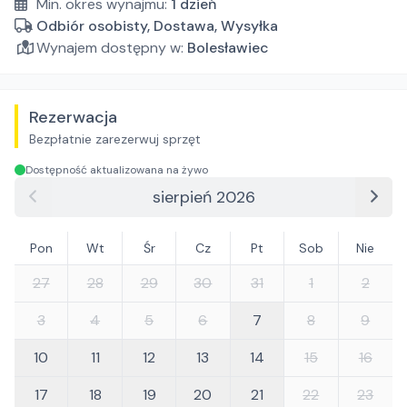
Min. okres wynajmu:
1
dzień
Odbiór osobisty, Dostawa, Wysyłka
Wynajem dostępny w:
Bolesławiec
Rezerwacja
Bezpłatnie zarezerwuj sprzęt
Dostępność aktualizowana na żywo
sierpień 2026
Pon
Wt
Śr
Cz
Pt
Sob
Nie
27
28
29
30
31
1
2
3
4
5
6
7
8
9
10
11
12
13
14
15
16
17
18
19
20
21
22
23