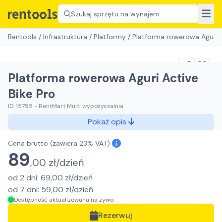
Szukaj sprzętu na wynajem
Rentools
/
Infrastruktura
/
Platformy
/
Platforma rowerowa Aguri A
Platforma rowerowa Aguri Active
Bike Pro
ID:
15795
-
RentMart Multi wypożyczalnia
Pokaż opis
Cena brutto
(zawiera 23% VAT)
89
,
00
zł/
dzień
od
2
dni
:
69,00
zł/
dzień
od
7
dni
:
59,00
zł/
dzień
Dostępność aktualizowana na żywo
Rezerwuj