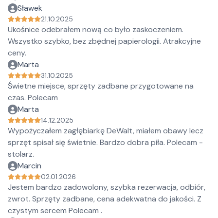
Sławek
21.10.2025
Ukośnice odebrałem nową co było zaskoczeniem.
Wszystko szybko, bez zbędnej papierologii. Atrakcyjne
ceny.
Marta
31.10.2025
Świetne miejsce, sprzęty zadbane przygotowane na
czas. Polecam
Marta
14.12.2025
Wypożyczałem zagłębiarkę DeWalt, miałem obawy lecz
sprzęt spisał się świetnie. Bardzo dobra piła. Polecam -
stolarz.
Marcin
02.01.2026
Jestem bardzo zadowolony, szybka rezerwacja, odbiór,
zwrot. Sprzęty zadbane, cena adekwatna do jakości. Z
czystym sercem Polecam .