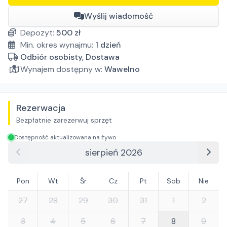
Wyślij wiadomość
Depozyt:
500
zł
Min. okres wynajmu:
1
dzień
Odbiór osobisty, Dostawa
Wynajem dostępny w:
Wawelno
Rezerwacja
Bezpłatnie zarezerwuj sprzęt
Dostępność aktualizowana na żywo
sierpień 2026
Pon
Wt
Śr
Cz
Pt
Sob
Nie
27
28
29
30
31
1
2
3
4
5
6
7
8
9