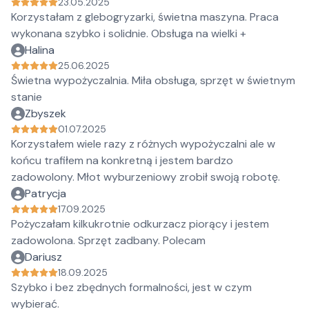
23.05.2025
Korzystałam z glebogryzarki, świetna maszyna. Praca
wykonana szybko i solidnie. Obsługa na wielki +
Halina
25.06.2025
Świetna wypożyczalnia. Miła obsługa, sprzęt w świetnym
stanie
Zbyszek
01.07.2025
Korzystałem wiele razy z różnych wypożyczalni ale w
końcu trafiłem na konkretną i jestem bardzo
zadowolony. Młot wyburzeniowy zrobił swoją robotę.
Patrycja
17.09.2025
Pożyczałam kilkukrotnie odkurzacz piorący i jestem
zadowolona. Sprzęt zadbany. Polecam
Dariusz
18.09.2025
Szybko i bez zbędnych formalności, jest w czym
wybierać.