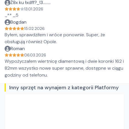
Ż8x ku łxdff?_!3….…..
13.01.2026
.,,** ,,,5
Bogdan
15.02.2026
Byłem, sprawdziłem i wróce ponownie. Super, że
obsługują również Opole.
Roman
06.03.2026
Wypożyczałem wiertnicę diamentową i dwie koronki 162 i
82mm wszystko nowe super sprawne, dostępne w ciągu
godziny od telefonu.
Inny sprzęt na wynajem z kategorii Platformy