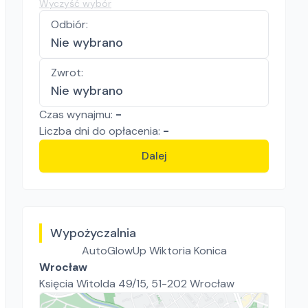
Wyczyść wybór
Odbiór
:
Nie wybrano
Zwrot
:
Nie wybrano
Czas wynajmu:
-
Liczba
dni
do opłacenia:
-
Dalej
Wypożyczalnia
AutoGlowUp Wiktoria Konica
Wrocław
Księcia Witolda 49/15, 51-202 Wrocław