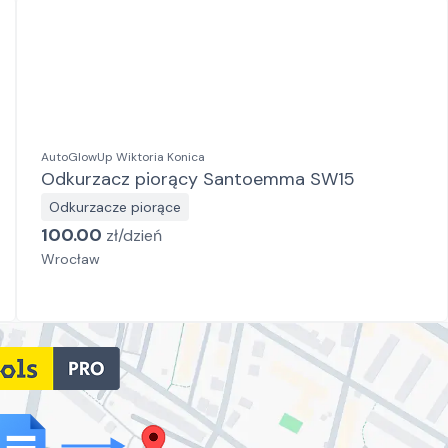
AutoGlowUp Wiktoria Konica
Odkurzacz piorący Santoemma SW15
Odkurzacze piorące
100.00
zł/
dzień
Wrocław