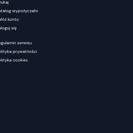
zukaj
atalog wypożyczalni
ałóż konto
loguj się
egulamin serwisu
olityka prywatności
olityka cookies