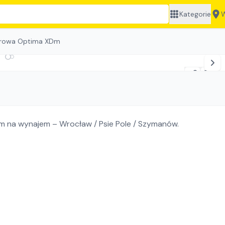
Kategorie
W
arowa Optima XDm
 na wynajem – Wrocław / Psie Pole / Szymanów.