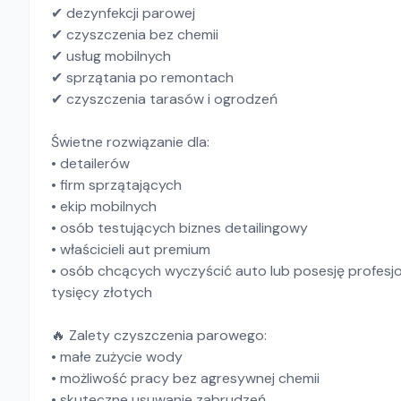
✔ dezynfekcji parowej
✔ czyszczenia bez chemii
✔ usług mobilnych
✔ sprzątania po remontach
✔ czyszczenia tarasów i ogrodzeń
Świetne rozwiązanie dla:
• detailerów
• firm sprzątających
• ekip mobilnych
• osób testujących biznes detailingowy
• właścicieli aut premium
• osób chcących wyczyścić auto lub posesję profesj
tysięcy złotych
🔥 Zalety czyszczenia parowego:
• małe zużycie wody
• możliwość pracy bez agresywnej chemii
• skuteczne usuwanie zabrudzeń