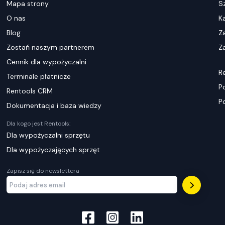
Mapa strony
S
O nas
K
Blog
Z
Zostań naszym partnerem
Za
Cennik dla wypożyczalni
R
Terminale płatnicze
P
Rentools CRM
P
Dokumentacja i baza wiedzy
Dla kogo jest Rentools:
Dla wypożyczalni sprzętu
Dla wypożyczających sprzęt
Zapisz się do newslettera