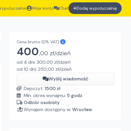
ypożyczalnie
Moje konto
Chat
Dodaj wypożyczalnię
Cena brutto
(0% VAT)
400
,
00
zł/
dzień
od
4
dni
:
300,00
zł/
dzień
od
10
dni
:
250,00
zł/
dzień
Wyślij wiadomość
Depozyt:
1500
zł
Min. okres wynajmu:
5
godz.
Odbiór osobisty
Wynajem dostępny w:
Wrocław