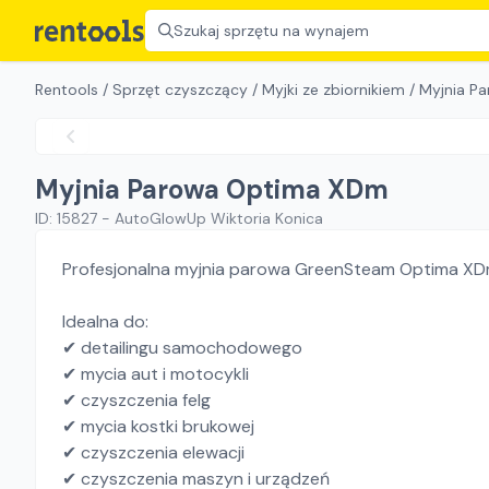
Szukaj sprzętu na wynajem
Rentools
/
Sprzęt czyszczący
/
Myjki ze zbiornikiem
/
Myjnia P
Myjnia Parowa Optima XDm
ID:
15827
-
AutoGlowUp Wiktoria Konica
Profesjonalna myjnia parowa GreenSteam Optima XDm
Idealna do:
✔ detailingu samochodowego
✔ mycia aut i motocykli
✔ czyszczenia felg
✔ mycia kostki brukowej
✔ czyszczenia elewacji
✔ czyszczenia maszyn i urządzeń