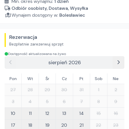
Min. okres wynajmu:
1
dzień
Odbiór osobisty, Dostawa, Wysyłka
Wynajem dostępny w:
Bolesławiec
Rezerwacja
Bezpłatnie zarezerwuj sprzęt
Dostępność aktualizowana na żywo
sierpień 2026
Pon
Wt
Śr
Cz
Pt
Sob
Nie
27
28
29
30
31
1
2
3
4
5
6
7
8
9
10
11
12
13
14
15
16
17
18
19
20
21
22
23