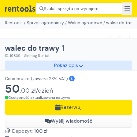
Szukaj sprzętu na wynajem
Rentools
/
Sprzęt ogrodniczy
/
Walce ogrodowe
/
walec do trawy
walec do trawy 1
ID:
15835
-
Sinmag Rental
Pokaż opis
Cena brutto
(zawiera 23% VAT)
50
,
00
zł/
dzień
Dostępność aktualizowana na żywo
Rezerwuj
Wyślij wiadomość
Depozyt:
100
zł