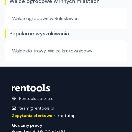
Walce ogrodowe w innych miastach
Walce ogrodowe
w Bolesławcu
Popularne wyszukiwania
Walec do trawy
,
Walec kratownicowy
Rentools sp. z o.o.
team@rentools.pl
Zapytania ofertowe
kliknij tutaj
Godziny pracy
Poniedziałek: 09:00 - 17:00