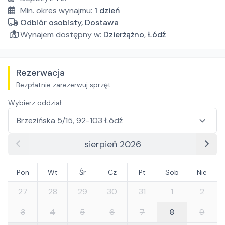
Min. okres wynajmu:
1
dzień
Odbiór osobisty, Dostawa
Wynajem dostępny w:
Dzierżążno
,
Łódź
Rezerwacja
Bezpłatnie zarezerwuj sprzęt
Wybierz oddział
sierpień 2026
Pon
Wt
Śr
Cz
Pt
Sob
Nie
27
28
29
30
31
1
2
3
4
5
6
7
8
9