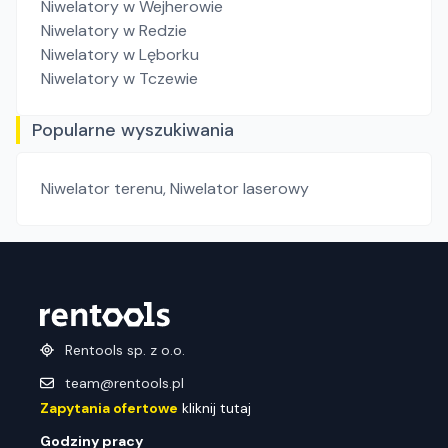
Niwelatory
w Wejherowie
Niwelatory
w Redzie
Niwelatory
w Lęborku
Niwelatory
w Tczewie
Popularne wyszukiwania
Niwelator terenu
,
Niwelator laserowy
Rentools sp. z o.o.
team@rentools.pl
Zapytania ofertowe
kliknij tutaj
Godziny pracy