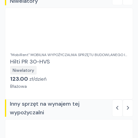
Niwelatory
"MobiRent" MOBILNA WYPOŻYCZALNIA SPRZĘTU BUDOWLANEGO I
OGRODOWEGO Jaroslaw Rybka
Hilti PR 30-HVS
Niwelatory
123.00
zł/
dzień
Błażowa
Inny sprzęt na wynajem tej
wypożyczalni