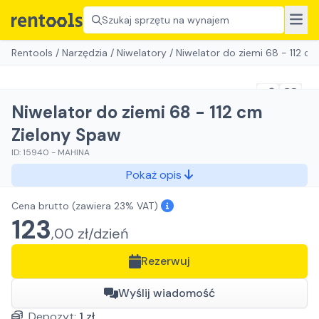
Szukaj sprzętu na wynajem
Rentools
/
Narzędzia
/
Niwelatory
/
Niwelator do ziemi 68 - 112 c
Niwelator do ziemi 68 - 112 cm
Zielony Spaw
ID:
15940
-
MAHINA
Pokaż opis
Cena brutto
(zawiera 23% VAT)
123
,
00
zł/
dzień
Rezerwuj
Wyślij wiadomość
Depozyt:
1
zł