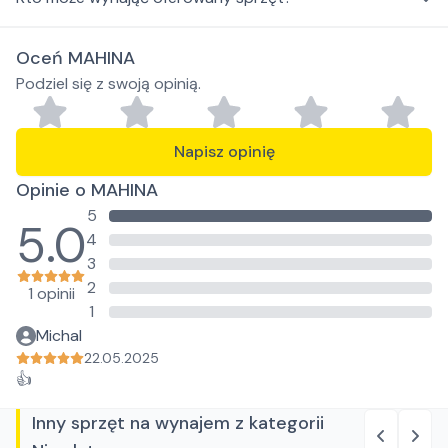
Oceń MAHINA
Podziel się z swoją opinią.
Napisz opinię
Opinie o MAHINA
5
5.0
4
3
2
1 opinii
1
Michal
22.05.2025
👍
Inny sprzęt na wynajem z kategorii