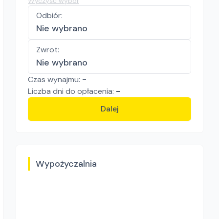
Wyczyść wybór
Odbiór
:
Nie wybrano
Zwrot
:
Nie wybrano
Czas wynajmu:
-
Liczba
dni
do opłacenia:
-
Dalej
Wypożyczalnia