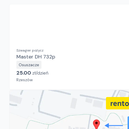
Szwagier pożycz
Master DH 732p
Osuszacze
25.00
zł/
dzień
Rzeszów