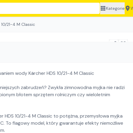
Kategorie
W
 10/21-4 M Classic
waniem wody Kärcher HDS 10/21-4 M Classic
iejszych zabrudzeń? Zwykła zimnowodna myjka nie radzi
epionym błotem sprzętem rolniczym czy wieloletnim
er HDS 10/21-4 M Classic to potężna, przemysłowa myjka
. To flagowy model, który gwarantuje efekty niemożliwe
ym.