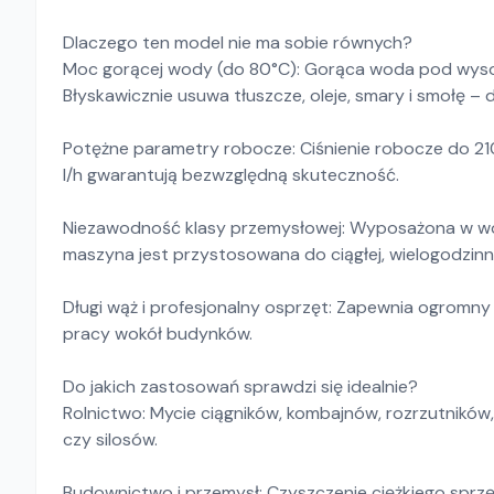
Dlaczego ten model nie ma sobie równych?
Moc gorącej wody (do 80°C): Gorąca woda pod wysoki
Błyskawicznie usuwa tłuszcze, oleje, smary i smołę – 
Potężne parametry robocze: Ciśnienie robocze do 2
l/h gwarantują bezwzględną skuteczność.
Niezawodność klasy przemysłowej: Wyposażona w wo
maszyna jest przystosowana do ciągłej, wielogodzinn
Długi wąż i profesjonalny osprzęt: Zapewnia ogromny
pracy wokół budynków.
Do jakich zastosowań sprawdzi się idealnie?
Rolnictwo: Mycie ciągników, kombajnów, rozrzutników,
czy silosów.
Budownictwo i przemysł: Czyszczenie ciężkiego sprzę