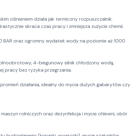
m ciśnieniem działa jak termiczny rozpuszczalnik.
drastycznie skraca czas pracy i zmniejsza zużycie chemii.
10 BAR oraz ogromny wydatek wody na poziomie aż 1000
lnoobrotowy, 4-biegunowy silnik chłodzony wodą,
ej pracy bez ryzyka przegrzania.
 promień działania, idealny do mycia dużych gabarytów czy
 maszyn rolniczych oraz dezynfekcja i mycie chlewni, obór
tu budowlanego (koparki, wywrotki), mycie szalunków,