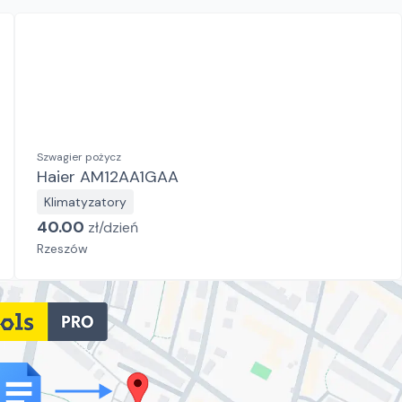
Szwagier pożycz
Haier AM12AA1GAA
Klimatyzatory
40.00
zł/
dzień
Rzeszów