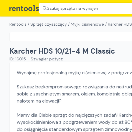
Szukaj sprzętu na wynajem
Rentools
/
Sprzęt czyszczący
/
Myjki ciśnieniowe
/
Karcher HDS
Karcher HDS 10/21-4 M Classic
ID:
16015
-
Szwagier pożycz
Wynajmę profesjonalną myjkę ciśnieniową z podgrze
Szukasz bezkompromisowego rozwiązania do najtrudn
sobie z zaschniętym smarem, olejem, kompletnie obl
nalotem na elewacji?
Mamy dla Ciebie sprzęt do najcięższych zadań! Kärch
wysokociśnieniowa z podgrzewaniem wody do aż 80°C
do osiągnięcia standardowym sprzętem zimnowodn