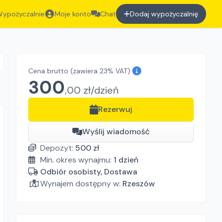
ypożyczalnie
Moje konto
Chat
Dodaj wypożyczalnię
Cena brutto
(zawiera 23% VAT)
300
,
00
zł/
dzień
Rezerwuj
Wyślij wiadomość
Depozyt:
500
zł
Min. okres wynajmu:
1
dzień
Odbiór osobisty, Dostawa
Wynajem dostępny w:
Rzeszów