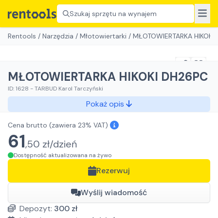
Szukaj sprzętu na wynajem
Rentools
/
Narzędzia
/
Młotowiertarki
/
MŁOTOWIERTARKA HIKOKI
MŁOTOWIERTARKA HIKOKI DH26PC
ID:
1628
-
TARBUD Karol Tarczyński
Pokaż opis
Cena brutto
(zawiera 23% VAT)
61
,
50
zł/
dzień
Dostępność aktualizowana na żywo
Rezerwuj
Wyślij wiadomość
Depozyt:
300
zł