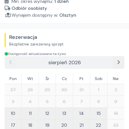
Min. okres wynajmu:
1
dzień
Odbiór osobisty
Wynajem dostępny w:
Olsztyn
Rezerwacja
Bezpłatnie zarezerwuj sprzęt
Dostępność aktualizowana na żywo
sierpień 2026
Pon
Wt
Śr
Cz
Pt
Sob
Nie
27
28
29
30
31
1
2
3
4
5
6
7
8
9
10
11
12
13
14
15
16
17
18
19
20
21
22
23