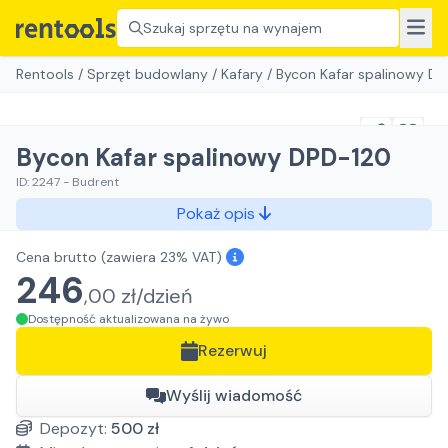
Szukaj sprzętu na wynajem
Rentools
/
Sprzęt budowlany
/
Kafary
/
Bycon Kafar spalinowy D
Bycon Kafar spalinowy DPD-120
ID:
2247
-
Budrent
Pokaż opis
Cena brutto
(zawiera 23% VAT)
246
,
00
zł/
dzień
Dostępność aktualizowana na żywo
Rezerwuj
Wyślij wiadomość
Depozyt:
500
zł