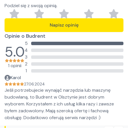
Podziel się z swoją opinią.
Napisz opinię
Opinie o Budrent
5
5.0
4
3
2
1 opinii
1
Karol
27.06.2024
Jeśli potrzebujecie wynająć narzędzia lub maszynę
budowlaną, to Budrent w Olsztynie jest dobrym
wyborem. Korzystałem z ich usług kilka razy i zawsze
byłem zadowolony. Mają szeroką ofertę i fachową
obsługę. Dodatkowo oferują serwis narzędzi :)