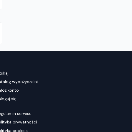
zukaj
atalog wypożyczalni
ałóż konto
loguj się
egulamin serwisu
olityka prywatności
olityka cookies