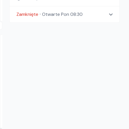
98.40
zł/
dzień
Dostępność aktualizowana na żywo
Olsztyn
Zamknięte
⋅
Otwarte
Pon 08:30
Wypożyczalnia Kotomierz Koronowska 16
ROZWIJAKI DO KABLI I STALKA
Pozostałe narzędzia
60.00
zł/
dzień
Kotomierz