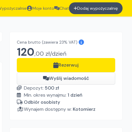
ypożyczalnie
Moje konto
Chat
Dodaj wypożyczalnię
Cena brutto
(zawiera 23% VAT)
120
,
00
zł/
dzień
Rezerwuj
Wyślij wiadomość
Depozyt:
500
zł
Min. okres wynajmu:
1
dzień
Odbiór osobisty
Wynajem dostępny w:
Kotomierz