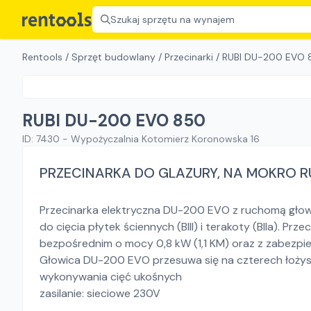
Szukaj sprzętu na wynajem
Rentools
/
Sprzęt budowlany
/
Przecinarki
/
RUBI DU-200 EVO 
RUBI DU-200 EVO 850
ID:
7430
-
Wypożyczalnia Kotomierz Koronowska 16
PRZECINARKA DO GLAZURY, NA MOKRO R
Przecinarka elektryczna DU-200 EVO z ruchomą głowi
do cięcia płytek ściennych (Blll) i terakoty (Blla). 
bezpośrednim o mocy 0,8 kW (1,1 KM) oraz z zabezpi
Głowica DU-200 EVO przesuwa się na czterech łożysk
wykonywania cięć ukośnych
zasilanie: sieciowe 230V