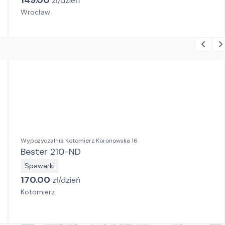
149.00
zł/
dzień
Wrocław
Wypożyczalnia Kotomierz Koronowska 16
Bester 210-ND
Spawarki
170.00
zł/
dzień
Kotomierz