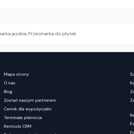
narka jezdna
,
Przecinarka do płytek
Mapa strony
S
O nas
K
Blog
Z
Zostań naszym partnerem
Za
Cennik dla wypożyczalni
R
Terminale płatnicze
P
Rentools CRM
P