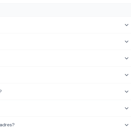
?
?
 adres?