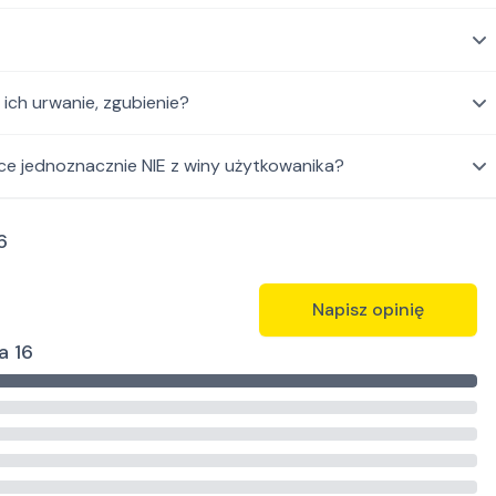
ch urwanie, zgubienie?
ce jednoznacznie NIE z winy użytkowanika?
6
Napisz opinię
a 16