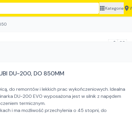
Kategorie
W
850
UBI DU-200, DO 850MM
cą, do remontów i lekkich prac wykończeniowych. Idealna
Przecinarka DU-200 EVO wyposażona jest w silnik z napędem
eczeniem termicznym.
ach i ma możliwość przechylenia o 45 stopni, do