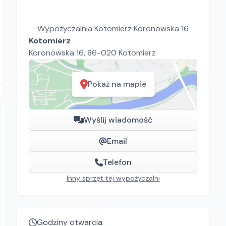
Wypożyczalnia Kotomierz Koronowska 16
Kotomierz
Koronowska 16, 86-020 Kotomierz
Pokaż na mapie
Wyślij wiadomość
Email
Telefon
Inny sprzęt tej wypożyczalni
Budrent
HILTI Przecinarka elektryczna DCH 300
Przecinarki
Godziny otwarcia