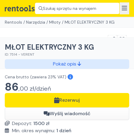
Szukaj sprzętu na wynajem
Rentools
/
Narzędzia
/
Młoty
/
MŁOT ELEKTRYCZNY 3 KG
MŁOT ELEKTRYCZNY 3 KG
ID:
7514
-
VERENT
Pokaż opis
Cena brutto
(zawiera 23% VAT)
86
,
00
zł/
dzień
Rezerwuj
Wyślij wiadomość
Depozyt:
1500
zł
Min. okres wynajmu:
1
dzień