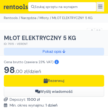
Szukaj sprzętu na wynajem
Rentools
/
Narzędzia
/
Młoty
/
MŁOT ELEKTRYCZNY 5 KG
MŁOT ELEKTRYCZNY 5 KG
ID:
7515
-
VERENT
Pokaż opis
Cena brutto
(zawiera 23% VAT)
98
,
00
zł/
dzień
Rezerwuj
Wyślij wiadomość
Depozyt:
1500
zł
Min. okres wynajmu:
1
dzień