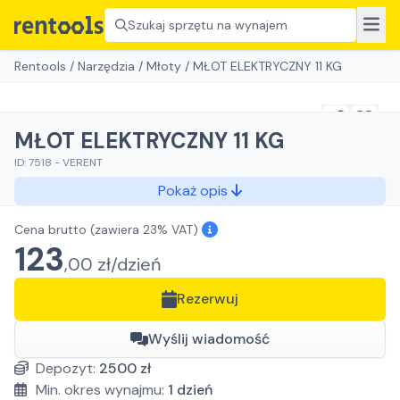
Szukaj sprzętu na wynajem
Rentools
/
Narzędzia
/
Młoty
/
MŁOT ELEKTRYCZNY 11 KG
MŁOT ELEKTRYCZNY 11 KG
ID:
7518
-
VERENT
Pokaż opis
Cena brutto
(zawiera 23% VAT)
123
,
00
zł/
dzień
Rezerwuj
Wyślij wiadomość
Depozyt:
2500
zł
Min. okres wynajmu:
1
dzień