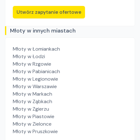
Utwórz zapytanie ofertowe
Młoty w innych miastach
Młoty
w Łomiankach
Młoty
w Łodzi
Młoty
w Rzgowie
Młoty
w Pabianicach
Młoty
w Legionowie
Młoty
w Warszawie
Młoty
w Markach
Młoty
w Ząbkach
Młoty
w Zgierzu
Młoty
w Piastowie
Młoty
w Zielonce
Młoty
w Pruszkowie