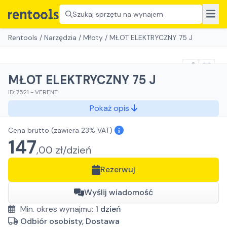
Szukaj sprzętu na wynajem
Rentools
/
Narzędzia
/
Młoty
/
MŁOT ELEKTRYCZNY 75 J
MŁOT ELEKTRYCZNY 75 J
ID:
7521
-
VERENT
Pokaż opis
Cena brutto
(zawiera 23% VAT)
147
,
00
zł/
dzień
Rezerwuj
Wyślij wiadomość
Min. okres wynajmu:
1
dzień
Odbiór osobisty, Dostawa