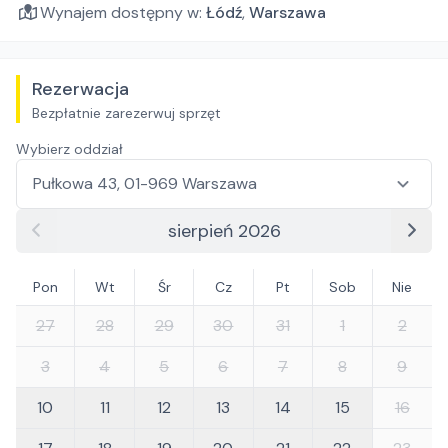
Wynajem dostępny w:
Łódź
,
Warszawa
Rezerwacja
Bezpłatnie zarezerwuj sprzęt
Wybierz oddział
sierpień 2026
Pon
Wt
Śr
Cz
Pt
Sob
Nie
27
28
29
30
31
1
2
3
4
5
6
7
8
9
10
11
12
13
14
15
16