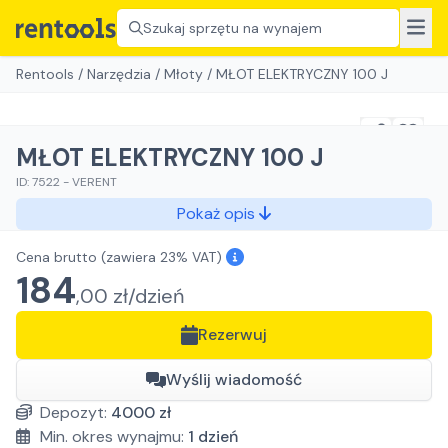
Szukaj sprzętu na wynajem
Rentools
/
Narzędzia
/
Młoty
/
MŁOT ELEKTRYCZNY 100 J
MŁOT ELEKTRYCZNY 100 J
ID:
7522
-
VERENT
Pokaż opis
Cena brutto
(zawiera 23% VAT)
184
,
00
zł/
dzień
Rezerwuj
Wyślij wiadomość
Depozyt:
4000
zł
Min. okres wynajmu:
1
dzień