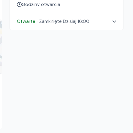
159.00
zł/
dzień
Godziny otwarcia
Warszawa, Łódź
Otwarte
⋅
Zamknięte
Dzisiaj 16:00