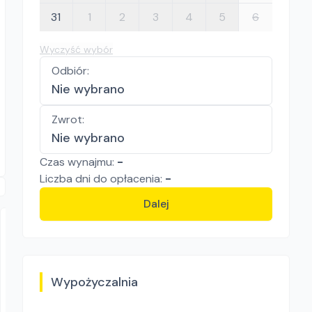
31
1
2
3
4
5
6
Wyczyść wybór
Odbiór
:
Nie wybrano
Zwrot
:
Nie wybrano
Czas wynajmu:
-
Liczba
dni
do opłacenia:
-
Dalej
Wypożyczalnia