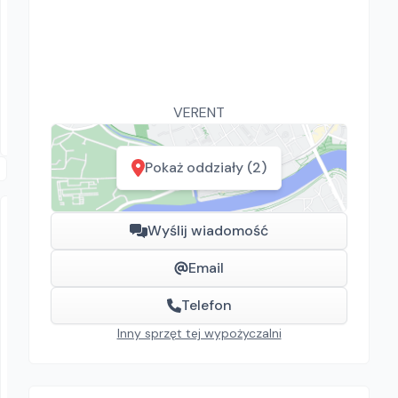
Kes-Bud
Hilti TE 500
Młoty
73.80
zł/
dzień
Wiśniowa
VERENT
Pokaż oddziały (2)
Wyślij wiadomość
Email
Telefon
Inny sprzęt tej wypożyczalni
VERENT
POJEMNIK DO BETONU KWADRATOWY
Pojemniki do betonu