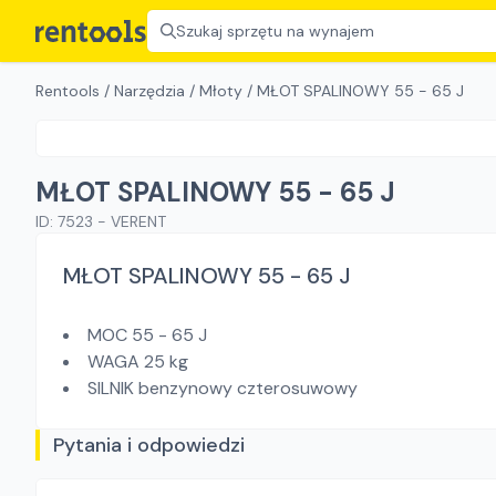
Szukaj sprzętu na wynajem
Rentools
/
Narzędzia
/
Młoty
/
MŁOT SPALINOWY 55 - 65 J
MŁOT SPALINOWY 55 - 65 J
ID:
7523
-
VERENT
MŁOT SPALINOWY 55 - 65 J
MOC 55 - 65 J
WAGA 25 kg
SILNIK benzynowy czterosuwowy
Pytania i odpowiedzi