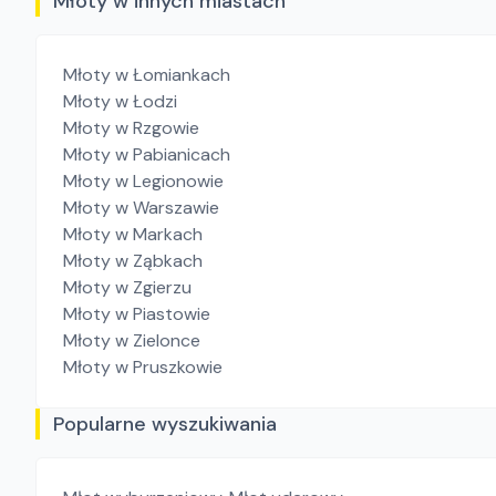
Młoty w innych miastach
Młoty
w Łomiankach
Młoty
w Łodzi
Młoty
w Rzgowie
Młoty
w Pabianicach
Młoty
w Legionowie
Młoty
w Warszawie
Młoty
w Markach
Młoty
w Ząbkach
Młoty
w Zgierzu
Młoty
w Piastowie
Młoty
w Zielonce
Młoty
w Pruszkowie
Popularne wyszukiwania