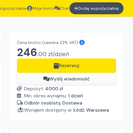
ypożyczalnie
Moje konto
Chat
Dodaj wypożyczalnię
Cena brutto
(zawiera 23% VAT)
246
,
00
zł/
dzień
Rezerwuj
Wyślij wiadomość
Depozyt:
4000
zł
Min. okres wynajmu:
1
dzień
Odbiór osobisty, Dostawa
Wynajem dostępny w:
Łódź
,
Warszawa