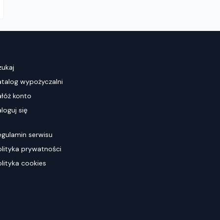
zukaj
atalog wypożyczalni
ałóż konto
loguj się
egulamin serwisu
olityka prywatności
olityka cookies