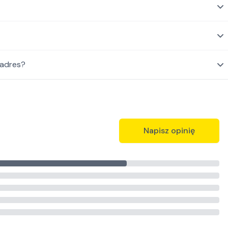
 adres?
Napisz opinię