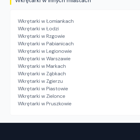
Wkrętarki w innych miastach
Wkrętarki
w Łomiankach
Wkrętarki
w Łodzi
Wkrętarki
w Rzgowie
Wkrętarki
w Pabianicach
Wkrętarki
w Legionowie
Wkrętarki
w Warszawie
Wkrętarki
w Markach
Wkrętarki
w Ząbkach
Wkrętarki
w Zgierzu
Wkrętarki
w Piastowie
Wkrętarki
w Zielonce
Wkrętarki
w Pruszkowie