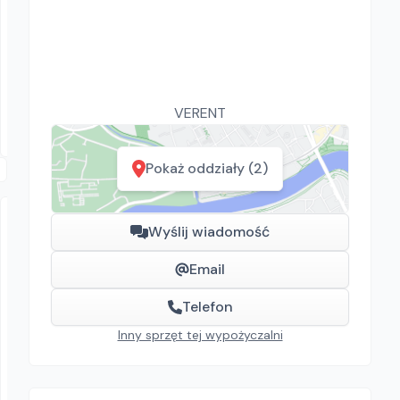
Wypożyczak
Makita DFR550
Wkrętarki
40.00
zł/
dzień
Katowice
VERENT
Pokaż oddziały (2)
Wyślij wiadomość
Email
Telefon
Inny sprzęt tej wypożyczalni
VERENT
POJEMNIK DO BETONU KWADRATOWY
Pojemniki do betonu