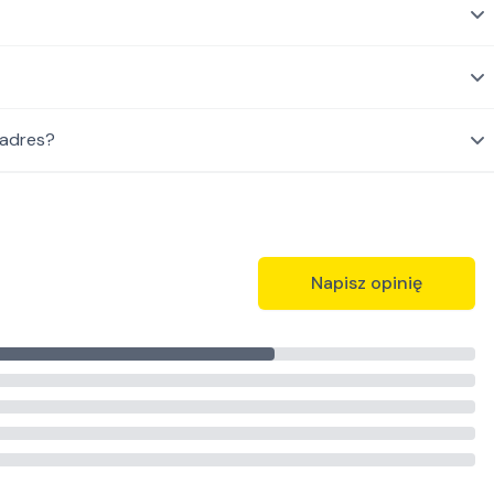
 adres?
Napisz opinię