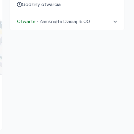
159.00
zł/
dzień
Godziny otwarcia
Warszawa, Łódź
Otwarte
⋅
Zamknięte
Dzisiaj 16:00