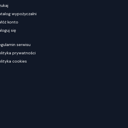
zukaj
atalog wypożyczalni
ałóż konto
loguj się
egulamin serwisu
olityka prywatności
olityka cookies