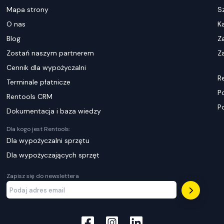
Mapa strony
S
O nas
K
Blog
Z
Zostań naszym partnerem
Za
Cennik dla wypożyczalni
R
Terminale płatnicze
P
Rentools CRM
P
Dokumentacja i baza wiedzy
Dla kogo jest Rentools:
Dla wypożyczalni sprzętu
Dla wypożyczających sprzęt
Zapisz się do newslettera