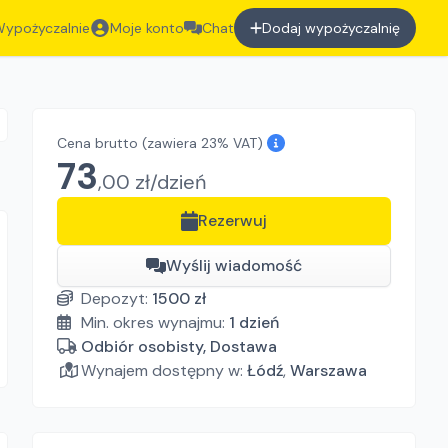
ypożyczalnie
Moje konto
Chat
Dodaj wypożyczalnię
Cena brutto
(zawiera 23% VAT)
73
,
00
zł/
dzień
Rezerwuj
Wyślij wiadomość
Depozyt:
1500
zł
Min. okres wynajmu:
1
dzień
Odbiór osobisty, Dostawa
Wynajem dostępny w:
Łódź
,
Warszawa