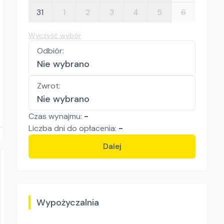
31
1
2
3
4
5
6
Wyczyść wybór
Odbiór
:
Nie wybrano
Zwrot
:
Nie wybrano
Czas wynajmu:
-
Liczba
dni
do opłacenia:
-
Dalej
Wypożyczalnia